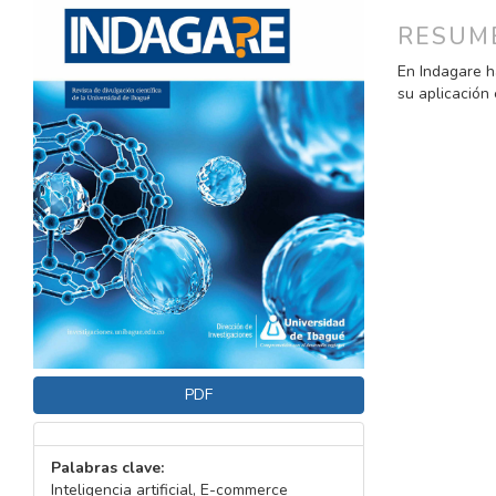
DEL
DEL
ARTÍCULO
ARTÍC
RESUM
En Indagare ha
su aplicación 
PDF
Palabras clave:
Inteligencia artificial, E-commerce