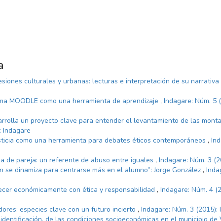
a
siones culturales y urbanas: lecturas e interpretación de su narrativa
rma MOODLE como una herramienta de aprendizaje
,
Indagare: Núm. 5 
rrolla un proyecto clave para entender el levantamiento de las monta
: Indagare
sticia como una herramienta para debates éticos contemporáneos
,
In
ia de pareja: un referente de abuso entre iguales
,
Indagare: Núm. 3 (2
n se dinamiza para centrarse más en el alumno”: Jorge González
,
Inda
recer económicamente con ética y responsabilidad
,
Indagare: Núm. 4 (2
dores: especies clave con un futuro incierto
,
Indagare: Núm. 3 (2015):
 identificación, de las condiciones socioeconómicas en el municipio d