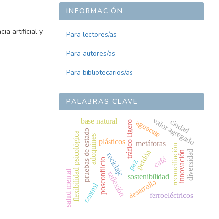
INFORMACIÓN
a artificial y
Para lectores/as
Para autores/as
Para bibliotecarios/as
PALABRAS CLAVE
valor agregado
base natural
ciudad
aguacate
tráfico ligero
pruebas de estado
flexibilidad psicológica
adoquines
plásticos
metáforas
reconciliación
perdón
diversidad
innovación
reciclaje
café
posconflicto
paz
salud mental
reflexión
sostenibilidad
desarrollo
control
ferroeléctricos