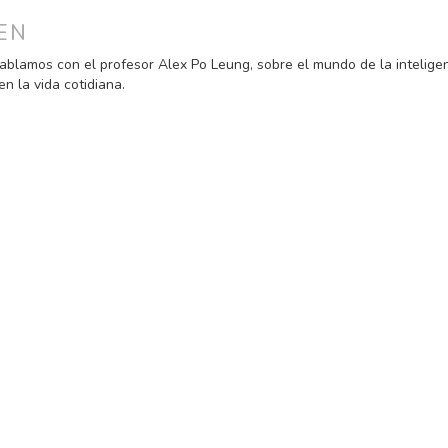
ULO
EN
blamos con el profesor Alex Po Leung, sobre el mundo de la inteligenci
en la vida cotidiana.