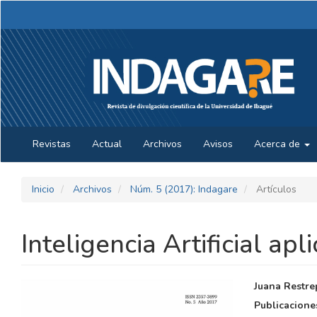
Navegación
principal
Contenido
principal
Barra
lateral
Revistas
Actual
Archivos
Avisos
Acerca de
Inicio
Archivos
Núm. 5 (2017): Indagare
Artículos
Inteligencia Artificial a
BARRA
CONTE
Juana Restre
LATERAL
PRINCI
Publicacione