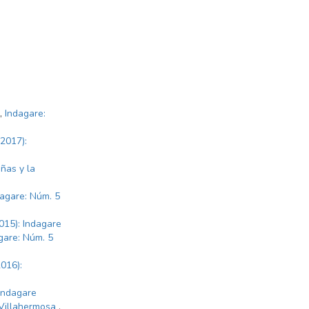
,
Indagare:
(2017):
ñas y la
dagare: Núm. 5
015): Indagare
gare: Núm. 5
016):
 Indagare
e Villahermosa
,