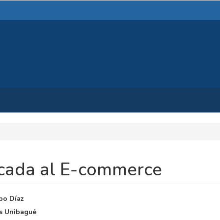
plicada al E-commerce
NIDO
po Díaz
PAL
s Unibagué