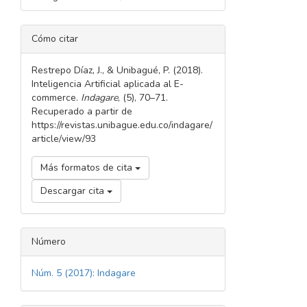
DETALLES
Cómo citar
DEL
ARTÍCULO
Restrepo Díaz, J., & Unibagué, P. (2018).
Inteligencia Artificial aplicada al E-
commerce.
Indagare
, (5), 70–71.
Recuperado a partir de
https://revistas.unibague.edu.co/indagare/
article/view/93
Más formatos de cita
Descargar cita
Número
Núm. 5 (2017): Indagare