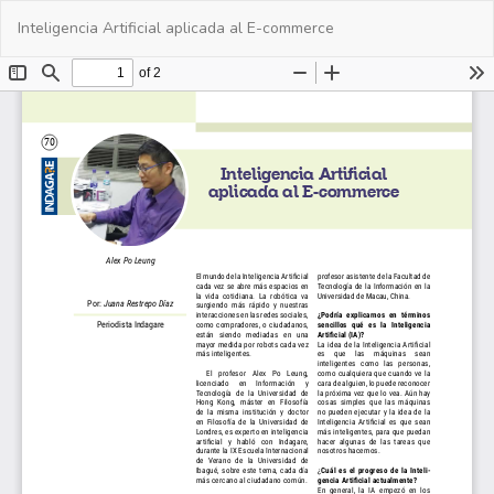
Volver
De
De
Inteligencia Artificial aplicada al E-commerce
a
PD
los
detalles
del
artículo