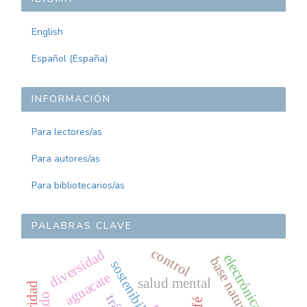
English
Español (España)
INFORMACIÓN
Para lectores/as
Para autores/as
Para bibliotecarios/as
PALABRAS CLAVE
control
diversidad
electrónica
base natural
sostenibilidad
aguacate
salud mental