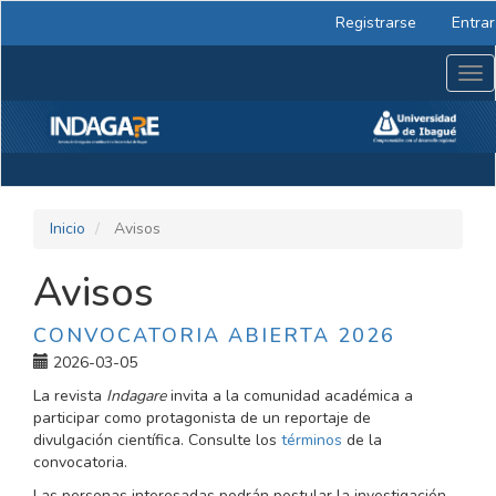
Navegación
Registrarse
Entrar
principal
Contenido
Tog
principal
nav
Barra
lateral
Inicio
Avisos
Avisos
CONVOCATORIA ABIERTA 2026
2026-03-05
La revista
Indagare
invita a la comunidad académica a
participar como protagonista de un reportaje de
divulgación científica. Consulte los
términos
de la
convocatoria.
Las personas interesadas podrán postular la investigación