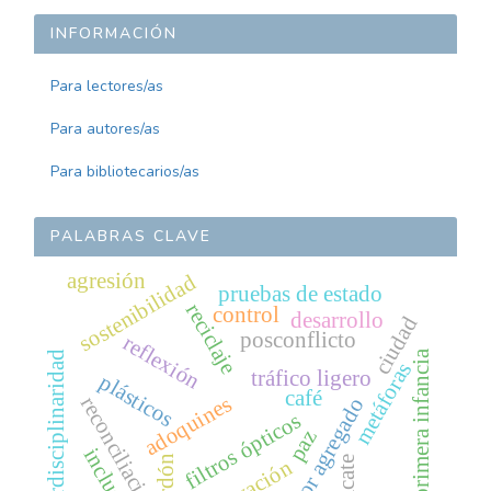
INFORMACIÓN
Para lectores/as
Para autores/as
Para bibliotecarios/as
PALABRAS CLAVE
agresión
sostenibilidad
pruebas de estado
reciclaje
control
desarrollo
ciudad
posconflicto
reflexión
primera infancia
interdisciplinaridad
metáforas
tráfico ligero
plásticos
café
adoquines
reconciliación
valor agregado
filtros ópticos
paz
inclusión
perdón