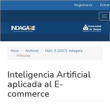
Navegación
Registrarse
Entrar
principal
Contenido
Tog
principal
nav
Barra
lateral
Inicio
Archivos
Núm. 5 (2017): Indagare
Artículos
Inteligencia Artificial
aplicada al E-
commerce
BARRA