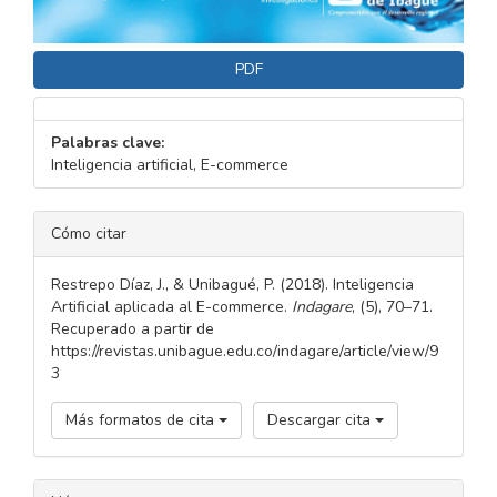
PDF
Palabras clave:
Inteligencia artificial, E-commerce
DETALLES
Cómo citar
DEL
ARTÍCULO
Restrepo Díaz, J., & Unibagué, P. (2018). Inteligencia
Artificial aplicada al E-commerce.
Indagare
, (5), 70–71.
Recuperado a partir de
https://revistas.unibague.edu.co/indagare/article/view/9
3
Más formatos de cita
Descargar cita