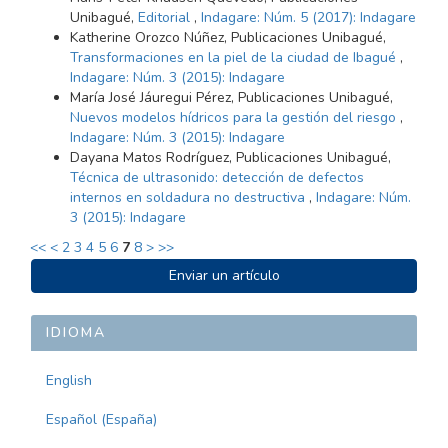
Unibagué,
Editorial
,
Indagare: Núm. 5 (2017): Indagare
Katherine Orozco Núñez, Publicaciones Unibagué,
Transformaciones en la piel de la ciudad de Ibagué
,
Indagare: Núm. 3 (2015): Indagare
María José Jáuregui Pérez, Publicaciones Unibagué,
Nuevos modelos hídricos para la gestión del riesgo
,
Indagare: Núm. 3 (2015): Indagare
Dayana Matos Rodríguez, Publicaciones Unibagué,
Técnica de ultrasonido: detección de defectos
internos en soldadura no destructiva
,
Indagare: Núm.
3 (2015): Indagare
<<
<
2
3
4
5
6
7
8
>
>>
ENVIAR
Enviar un artículo
UN
ARTÍCULO
IDIOMA
English
Español (España)