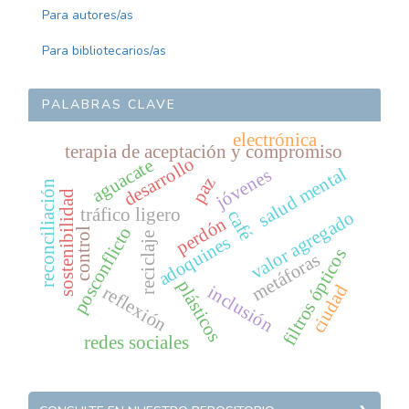
Para autores/as
Para bibliotecarios/as
PALABRAS CLAVE
electrónica
terapia de aceptación y compromiso
desarrollo
aguacate
salud mental
jóvenes
paz
reconciliación
sostenibilidad
tráfico ligero
café
valor agregado
perdón
posconflicto
control
reciclaje
adoquines
filtros ópticos
metáforas
plásticos
ciudad
inclusión
reflexión
redes sociales
REPOSITORIO