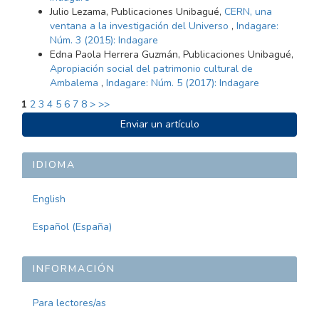
Julio Lezama, Publicaciones Unibagué,
CERN, una
ventana a la investigación del Universo
,
Indagare:
Núm. 3 (2015): Indagare
Edna Paola Herrera Guzmán, Publicaciones Unibagué,
Apropiación social del patrimonio cultural de
Ambalema
,
Indagare: Núm. 5 (2017): Indagare
1
2
3
4
5
6
7
8
>
>>
ENVIAR
Enviar un artículo
UN
ARTÍCULO
IDIOMA
English
Español (España)
INFORMACIÓN
Para lectores/as