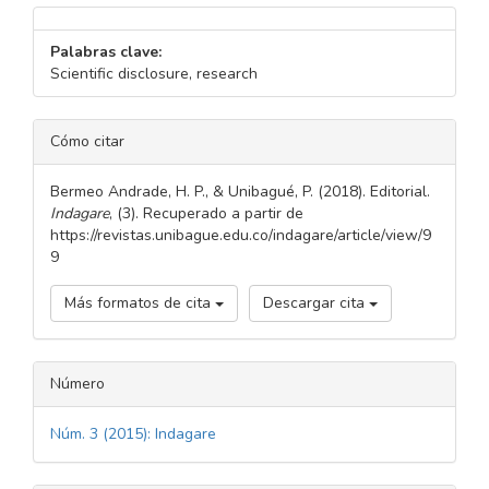
Palabras clave:
Scientific disclosure, research
DETALLES
Cómo citar
DEL
ARTÍCULO
Bermeo Andrade, H. P., & Unibagué, P. (2018). Editorial.
Indagare
, (3). Recuperado a partir de
https://revistas.unibague.edu.co/indagare/article/view/9
9
Más formatos de cita
Descargar cita
Número
Núm. 3 (2015): Indagare