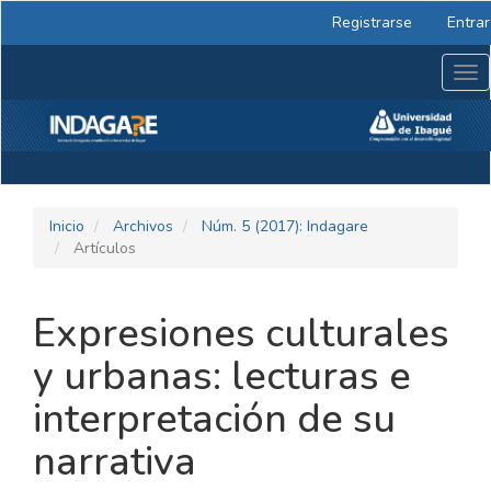
Navegación
Registrarse
Entrar
principal
Contenido
Tog
principal
nav
Barra
lateral
Inicio
Archivos
Núm. 5 (2017): Indagare
Artículos
Expresiones culturales
y urbanas: lecturas e
interpretación de su
narrativa