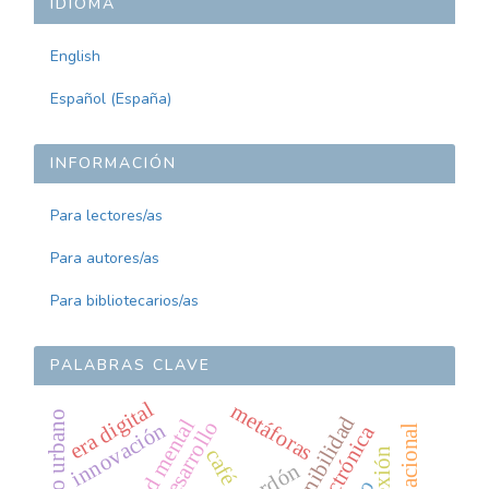
IDIOMA
English
Español (España)
INFORMACIÓN
Para lectores/as
Para autores/as
Para bibliotecarios/as
PALABRAS CLAVE
era digital
metáforas
sostenibilidad
salud mental
desarrollo
innovación
electrónica
paro nacional
café
reflexión
perdón