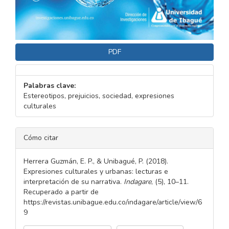
PDF
Palabras clave:
Estereotipos, prejuicios, sociedad, expresiones
culturales
DETALLES
Cómo citar
DEL
ARTÍCULO
Herrera Guzmán, E. P., & Unibagué, P. (2018).
Expresiones culturales y urbanas: lecturas e
interpretación de su narrativa.
Indagare
, (5), 10–11.
Recuperado a partir de
https://revistas.unibague.edu.co/indagare/article/view/6
9