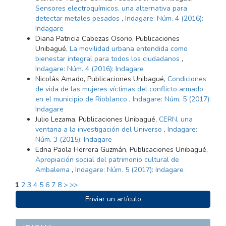
Sensores electroquímicos, una alternativa para
detectar metales pesados
,
Indagare: Núm. 4 (2016):
Indagare
Diana Patricia Cabezas Osorio, Publicaciones
Unibagué,
La movilidad urbana entendida como
bienestar integral para todos los ciudadanos
,
Indagare: Núm. 4 (2016): Indagare
Nicolás Amado, Publicaciones Unibagué,
Condiciones
de vida de las mujeres víctimas del conflicto armado
en el municipio de Rioblanco
,
Indagare: Núm. 5 (2017):
Indagare
Julio Lezama, Publicaciones Unibagué,
CERN, una
ventana a la investigación del Universo
,
Indagare:
Núm. 3 (2015): Indagare
Edna Paola Herrera Guzmán, Publicaciones Unibagué,
Apropiación social del patrimonio cultural de
Ambalema
,
Indagare: Núm. 5 (2017): Indagare
1
2
3
4
5
6
7
8
>
>>
ENVIAR
Enviar un artículo
UN
ARTÍCULO