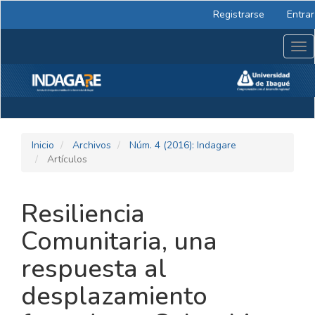
Navegación
Registrarse
Entrar
principal
Contenido
Tog
principal
nav
Barra
lateral
Inicio
Archivos
Núm. 4 (2016): Indagare
Artículos
Resiliencia
Comunitaria, una
respuesta al
desplazamiento