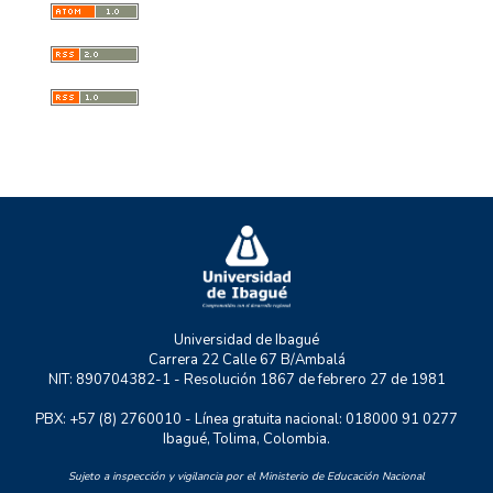
Desarrollo Regional
GESE
GESS
GMAE
MYSCO
NATURATU
P+TIC
RASTRO URBANO
UNIDERE
ZOON POLITIKON
Universidad de Ibagué
Carrera 22 Calle 67 B/Ambalá
NIT: 890704382-1 - Resolución 1867 de febrero 27 de 1981
PBX: +57 (8) 2760010 - Línea gratuita nacional: 018000 91 0277
Ibagué, Tolima, Colombia.
Sujeto a inspección y vigilancia por el Ministerio de Educación Nacional