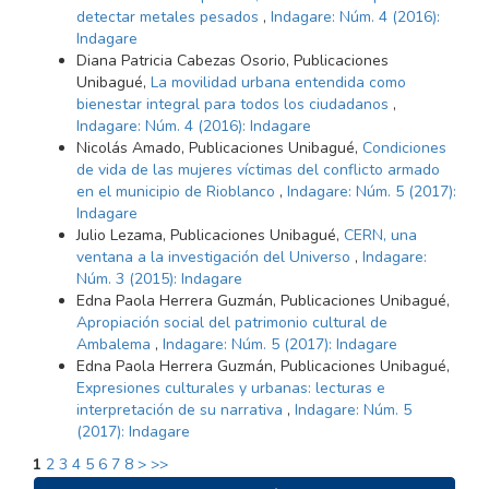
detectar metales pesados
,
Indagare: Núm. 4 (2016):
Indagare
Diana Patricia Cabezas Osorio, Publicaciones
Unibagué,
La movilidad urbana entendida como
bienestar integral para todos los ciudadanos
,
Indagare: Núm. 4 (2016): Indagare
Nicolás Amado, Publicaciones Unibagué,
Condiciones
de vida de las mujeres víctimas del conflicto armado
en el municipio de Rioblanco
,
Indagare: Núm. 5 (2017):
Indagare
Julio Lezama, Publicaciones Unibagué,
CERN, una
ventana a la investigación del Universo
,
Indagare:
Núm. 3 (2015): Indagare
Edna Paola Herrera Guzmán, Publicaciones Unibagué,
Apropiación social del patrimonio cultural de
Ambalema
,
Indagare: Núm. 5 (2017): Indagare
Edna Paola Herrera Guzmán, Publicaciones Unibagué,
Expresiones culturales y urbanas: lecturas e
interpretación de su narrativa
,
Indagare: Núm. 5
(2017): Indagare
1
2
3
4
5
6
7
8
>
>>
ENVIAR