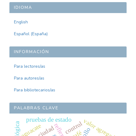
ARTÍCULO
IDIOMA
English
Español (España)
INFORMACIÓN
Para lectores/as
Para autores/as
Para bibliotecarios/as
PALABRAS CLAVE
pruebas de estado
valor agregado
control
reflexión
aguacate
ciudad
café