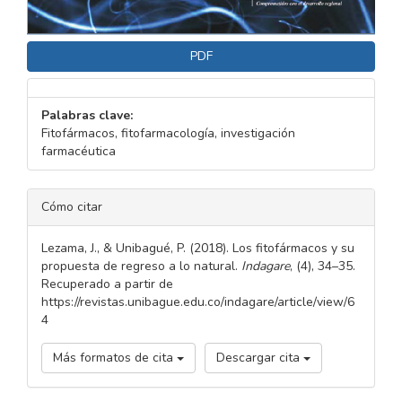
PDF
Palabras clave:
Fitofármacos, fitofarmacología, investigación
farmacéutica
DETALLES
Cómo citar
DEL
ARTÍCULO
Lezama, J., & Unibagué, P. (2018). Los fitofármacos y su
propuesta de regreso a lo natural.
Indagare
, (4), 34–35.
Recuperado a partir de
https://revistas.unibague.edu.co/indagare/article/view/6
4
Más formatos de cita
Descargar cita