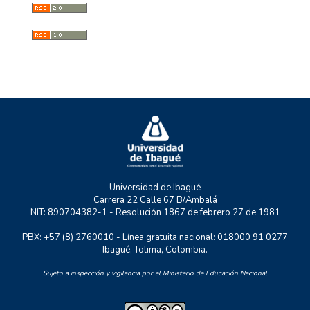
GESS
GMAE
MYSCO
NATURATU
P+TIC
RASTRO URBANO
UNIDERE
ZOON POLITIKON
Universidad de Ibagué
Carrera 22 Calle 67 B/Ambalá
NIT: 890704382-1 - Resolución 1867 de febrero 27 de 1981
PBX: +57 (8) 2760010 - Línea gratuita nacional: 018000 91 0277
Ibagué, Tolima, Colombia.
Sujeto a inspección y vigilancia por el Ministerio de Educación Nacional