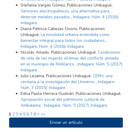
Stefanía Vargas Gómez, Publicaciones Unibagué,
Sensores electroquímicos, una alternativa para
detectar metales pesados
,
Indagare: Núm. 4 (2016):
Indagare
Diana Patricia Cabezas Osorio, Publicaciones
Unibagué,
La movilidad urbana entendida como
bienestar integral para todos los ciudadanos
,
Indagare: Núm. 4 (2016): Indagare
Nicolás Amado, Publicaciones Unibagué,
Condiciones
de vida de las mujeres víctimas del conflicto armado
en el municipio de Rioblanco
,
Indagare: Núm. 5 (2017):
Indagare
Julio Lezama, Publicaciones Unibagué,
CERN, una
ventana a la investigación del Universo
,
Indagare:
Núm. 3 (2015): Indagare
Edna Paola Herrera Guzmán, Publicaciones Unibagué,
Apropiación social del patrimonio cultural de
Ambalema
,
Indagare: Núm. 5 (2017): Indagare
1
2
3
4
5
6
7
8
>
>>
ENVIAR
Enviar un artículo
UN