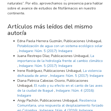
naturales”. Por ello, aprovechamos su presencia para hablar
sobre el avance de estudios de fitofármacos en nuestro
continente.
Artículos más leídos del mismo
autor/a
Edna Paola Herrera Guzmán, Publicaciones Unibagué,
Potabilización de agua con un sistema ecológico solar
,
Indagare: Núm. 5 (2017): Indagare
Juana Restrepo Díaz, Publicaciones Unibagué,
La
importancia de la hidrología frente al cambio climático
,
Indagare: Núm. 5 (2017): Indagare
Irene Rodríguez, Publicaciones Unibagué,
La violencia
disfrazada de amor
,
Indagare: Núm. 5 (2017): Indagare
Diana Patricia Cabezas Osorio, Publicaciones
Unibagué,
El ruido y su efecto en el canto de las aves
de la ciudad de Ibagué
,
Indagare: Núm. 4 (2016):
Indagare
Angy Pachón, Publicaciones Unibagué,
Resiliencia
Comunitaria, una respuesta al desplazamiento forzado
en Colombia
,
Indagare: Núm. 4 (2016): Indagare