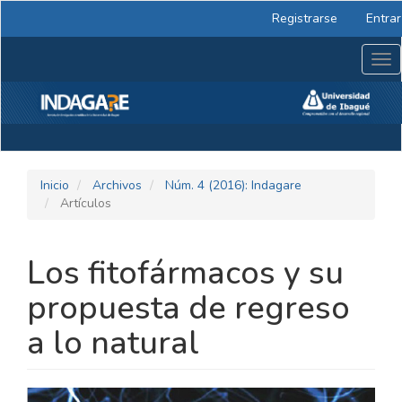
Navegación
Registrarse
Entrar
principal
Contenido
Tog
principal
nav
Barra
lateral
Inicio
Archivos
Núm. 4 (2016): Indagare
Artículos
Los fitofármacos y su
propuesta de regreso
a lo natural
BARRA