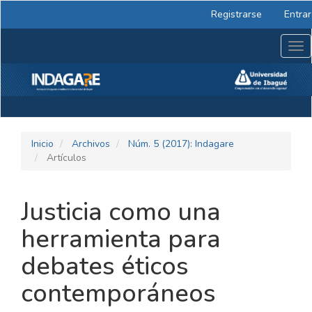
Navegación
Registrarse
Entrar
principal
Contenido
Tog
principal
nav
Barra
lateral
Inicio
Archivos
Núm. 5 (2017): Indagare
Artículos
Justicia como una
herramienta para
debates éticos
contemporáneos