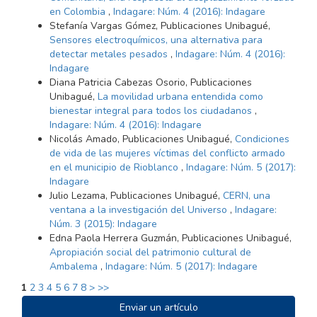
en Colombia
,
Indagare: Núm. 4 (2016): Indagare
Stefanía Vargas Gómez, Publicaciones Unibagué,
Sensores electroquímicos, una alternativa para
detectar metales pesados
,
Indagare: Núm. 4 (2016):
Indagare
Diana Patricia Cabezas Osorio, Publicaciones
Unibagué,
La movilidad urbana entendida como
bienestar integral para todos los ciudadanos
,
Indagare: Núm. 4 (2016): Indagare
Nicolás Amado, Publicaciones Unibagué,
Condiciones
de vida de las mujeres víctimas del conflicto armado
en el municipio de Rioblanco
,
Indagare: Núm. 5 (2017):
Indagare
Julio Lezama, Publicaciones Unibagué,
CERN, una
ventana a la investigación del Universo
,
Indagare:
Núm. 3 (2015): Indagare
Edna Paola Herrera Guzmán, Publicaciones Unibagué,
Apropiación social del patrimonio cultural de
Ambalema
,
Indagare: Núm. 5 (2017): Indagare
1
2
3
4
5
6
7
8
>
>>
ENVIAR
Enviar un artículo