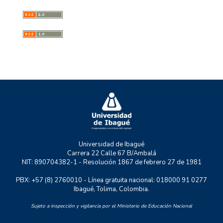
GESS
GMAE
MYSCO
NATURATU
P+TIC
RASTRO URBANO
UNIDERE
ZOON POLITIKON
Universidad de Ibagué
Carrera 22 Calle 67 B/Ambalá
NIT: 890704382-1 - Resolución 1867 de febrero 27 de 1981
PBX: +57 (8) 2760010 - Línea gratuita nacional: 018000 91 0277
Ibagué, Tolima, Colombia.
Sujeto a inspección y vigilancia por el Ministerio de Educación Nacional