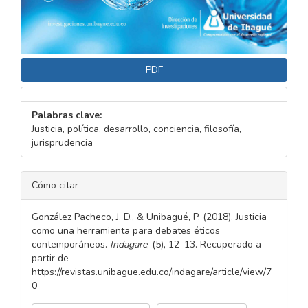
PDF
Palabras clave:
Justicia, política, desarrollo, conciencia, filosofía,
jurisprudencia
DETALLES
Cómo citar
DEL
ARTÍCULO
González Pacheco, J. D., & Unibagué, P. (2018). Justicia
como una herramienta para debates éticos
contemporáneos.
Indagare
, (5), 12–13. Recuperado a
partir de
https://revistas.unibague.edu.co/indagare/article/view/7
0