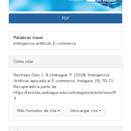
PDF
Palabras clave:
Inteligencia artificial, E-commerce
DETALLES
Cómo citar
DEL
ARTÍCULO
Restrepo Díaz, J., & Unibagué, P. (2018). Inteligencia
Artificial aplicada al E-commerce.
Indagare
, (5), 70–71.
Recuperado a partir de
https://revistas.unibague.edu.co/indagare/article/view/9
3
Más formatos de cita
Descargar cita