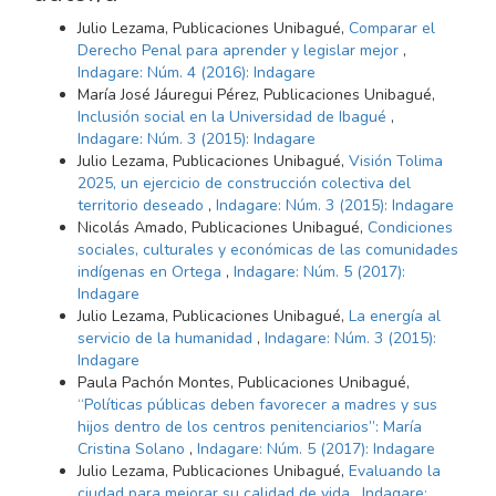
Julio Lezama, Publicaciones Unibagué,
Comparar el
Derecho Penal para aprender y legislar mejor
,
Indagare: Núm. 4 (2016): Indagare
María José Jáuregui Pérez, Publicaciones Unibagué,
Inclusión social en la Universidad de Ibagué
,
Indagare: Núm. 3 (2015): Indagare
Julio Lezama, Publicaciones Unibagué,
Visión Tolima
2025, un ejercicio de construcción colectiva del
territorio deseado
,
Indagare: Núm. 3 (2015): Indagare
Nicolás Amado, Publicaciones Unibagué,
Condiciones
sociales, culturales y económicas de las comunidades
indígenas en Ortega
,
Indagare: Núm. 5 (2017):
Indagare
Julio Lezama, Publicaciones Unibagué,
La energía al
servicio de la humanidad
,
Indagare: Núm. 3 (2015):
Indagare
Paula Pachón Montes, Publicaciones Unibagué,
“Políticas públicas deben favorecer a madres y sus
hijos dentro de los centros penitenciarios”: María
Cristina Solano
,
Indagare: Núm. 5 (2017): Indagare
Julio Lezama, Publicaciones Unibagué,
Evaluando la
ciudad para mejorar su calidad de vida
,
Indagare: