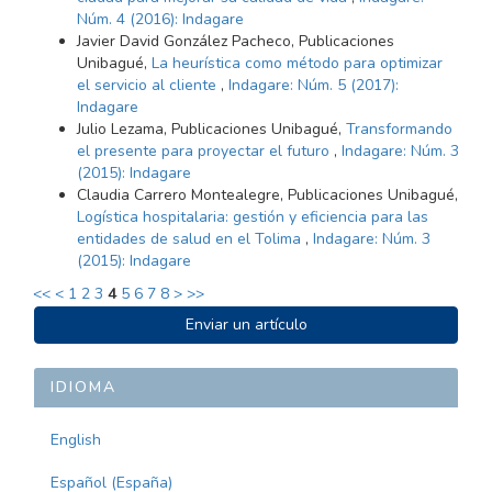
Núm. 4 (2016): Indagare
Javier David González Pacheco, Publicaciones
Unibagué,
La heurística como método para optimizar
el servicio al cliente
,
Indagare: Núm. 5 (2017):
Indagare
Julio Lezama, Publicaciones Unibagué,
Transformando
el presente para proyectar el futuro
,
Indagare: Núm. 3
(2015): Indagare
Claudia Carrero Montealegre, Publicaciones Unibagué,
Logística hospitalaria: gestión y eficiencia para las
entidades de salud en el Tolima
,
Indagare: Núm. 3
(2015): Indagare
<<
<
1
2
3
4
5
6
7
8
>
>>
ENVIAR
Enviar un artículo
UN
ARTÍCULO
IDIOMA
English
Español (España)