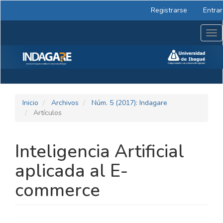
Navegación
Registrarse
Entrar
principal
Contenido
Tog
principal
nav
Barra
lateral
Inicio
Archivos
Núm. 5 (2017): Indagare
Artículos
Inteligencia Artificial
aplicada al E-
commerce
BARRA