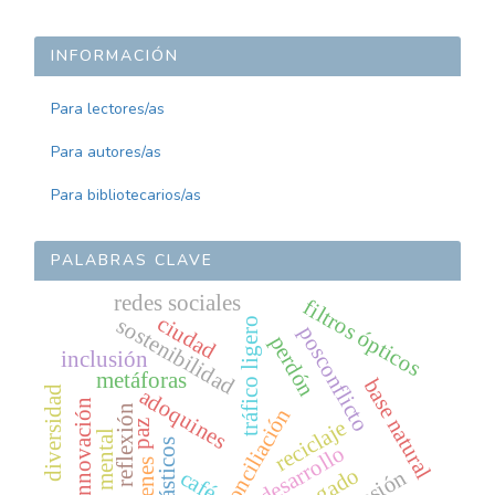
INFORMACIÓN
Para lectores/as
Para autores/as
Para bibliotecarios/as
PALABRAS CLAVE
redes sociales
filtros ópticos
ciudad
sostenibilidad
tráfico ligero
posconflicto
perdón
inclusión
metáforas
base natural
diversidad
adoquines
innovación
reflexión
reconciliación
reciclaje
paz
salud mental
plásticos
desarrollo
jóvenes
agresión
café