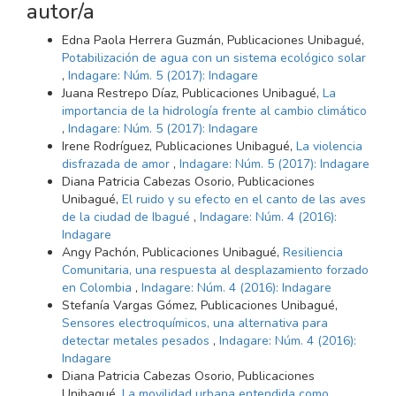
autor/a
Edna Paola Herrera Guzmán, Publicaciones Unibagué,
Potabilización de agua con un sistema ecológico solar
,
Indagare: Núm. 5 (2017): Indagare
Juana Restrepo Díaz, Publicaciones Unibagué,
La
importancia de la hidrología frente al cambio climático
,
Indagare: Núm. 5 (2017): Indagare
Irene Rodríguez, Publicaciones Unibagué,
La violencia
disfrazada de amor
,
Indagare: Núm. 5 (2017): Indagare
Diana Patricia Cabezas Osorio, Publicaciones
Unibagué,
El ruido y su efecto en el canto de las aves
de la ciudad de Ibagué
,
Indagare: Núm. 4 (2016):
Indagare
Angy Pachón, Publicaciones Unibagué,
Resiliencia
Comunitaria, una respuesta al desplazamiento forzado
en Colombia
,
Indagare: Núm. 4 (2016): Indagare
Stefanía Vargas Gómez, Publicaciones Unibagué,
Sensores electroquímicos, una alternativa para
detectar metales pesados
,
Indagare: Núm. 4 (2016):
Indagare
Diana Patricia Cabezas Osorio, Publicaciones
Unibagué,
La movilidad urbana entendida como