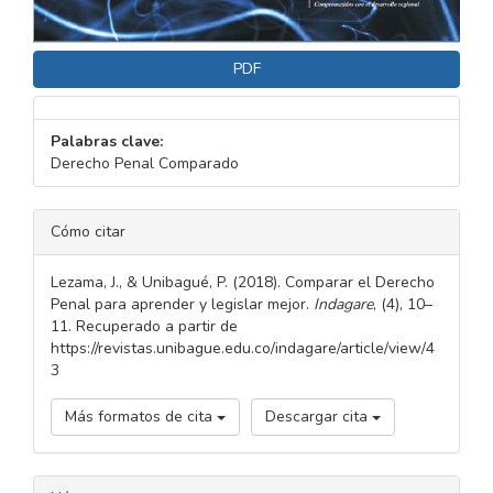
PDF
Palabras clave:
Derecho Penal Comparado
DETALLES
Cómo citar
DEL
ARTÍCULO
Lezama, J., & Unibagué, P. (2018). Comparar el Derecho
Penal para aprender y legislar mejor.
Indagare
, (4), 10–
11. Recuperado a partir de
https://revistas.unibague.edu.co/indagare/article/view/4
3
Más formatos de cita
Descargar cita