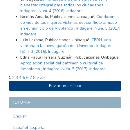
bienestar integral para todos los ciudadanos
,
Indagare: Núm. 4 (2016): Indagare
Nicolás Amado, Publicaciones Unibagué,
Condiciones
de vida de las mujeres víctimas del conflicto armado
en el municipio de Rioblanco
,
Indagare: Núm. 5 (2017):
Indagare
Julio Lezama, Publicaciones Unibagué,
CERN, una
ventana a la investigación del Universo
,
Indagare:
Núm. 3 (2015): Indagare
Edna Paola Herrera Guzmán, Publicaciones Unibagué,
Apropiación social del patrimonio cultural de
Ambalema
,
Indagare: Núm. 5 (2017): Indagare
1
2
3
4
5
6
7
8
>
>>
ENVIAR
Enviar un artículo
UN
ARTÍCULO
IDIOMA
English
Español (España)