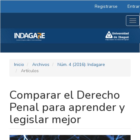
Navegación
Registrarse
Entrar
principal
Contenido
Tog
principal
nav
Barra
lateral
Inicio
Archivos
Núm. 4 (2016): Indagare
Artículos
Comparar el Derecho
Penal para aprender y
legislar mejor
BARRA