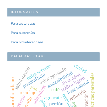
INFORMACIÓN
Para lectores/as
Para autores/as
Para bibliotecarios/as
PALABRAS CLAVE
redes sociales
ciudad
salud mental
valor agregado
sostenibilidad
posconflicto
diversidad
prácticas parentales
tráfico ligero
desarrollo urbano
base natural
paz
adoquines
café
reflexión
reciclaje
reconciliación
innovación
agresión
aguacate
desarrollo
perdón