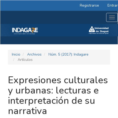
Navegación
Registrarse
Entrar
principal
Contenido
Tog
principal
nav
Barra
lateral
Inicio
Archivos
Núm. 5 (2017): Indagare
Artículos
Expresiones culturales
y urbanas: lecturas e
interpretación de su
narrativa