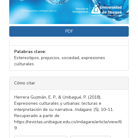
PDF
Palabras clave:
Estereotipos, prejuicios, sociedad, expresiones
culturales
DETALLES
Cómo citar
DEL
ARTÍCULO
Herrera Guzmán, E. P., & Unibagué, P. (2018).
Expresiones culturales y urbanas: lecturas e
interpretación de su narrativa.
Indagare
, (5), 10–11.
Recuperado a partir de
https://revistas.unibague.edu.co/indagare/article/view/6
9