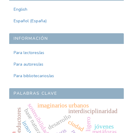
English
Español (España)
INFORMACIÓN
Para lectores/as
Para autores/as
Para bibliotecarios/as
PALABRAS CLAVE
imaginarios urbanos
sostenibilidad
base natural
superconductores
interdisciplinaridad
desarrollo
tráfico ligero
ciudad
jóvenes
metáforas