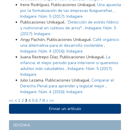
Irene Rodríguez, Publicaciones Unibagué,
Una apuesta
por la formalización de las empresas Ibaguereñas
,
Indagare: Núm. 5 (2017): Indagare
Publicaciones Unibagué,
“Detección de estrés hídrico
y nutricional en cultivos de arroz"
,
Indagare: Núm. 5
(2017): Indagare
Angy Pachón, Publicaciones Unibagué,
Café orgánico:
una alternativa para el desarrollo sostenible
,
Indagare: Núm. 4 (2016): Indagare
Juana Restrepo Díaz, Publicaciones Unibagué,
La
infancia: el mejor periodo para intervenir si queremos
adultos más saludables
,
Indagare: Núm. 5 (2017):
Indagare
Julio Lezama, Publicaciones Unibagué,
Comparar el
Derecho Penal para aprender y legislar mejor
,
Indagare: Núm. 4 (2016): Indagare
<<
<
1
2
3
4
5
6
7
8
>
>>
ENVIAR
Enviar un artículo
UN
ARTÍCULO
IDIOMA