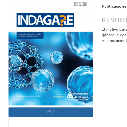
LATERAL
PRINCI
Publicacione
DEL
DEL
ARTÍCULO
ARTÍC
RESUM
El motivo para
género, surge 
reconocimient
PDF