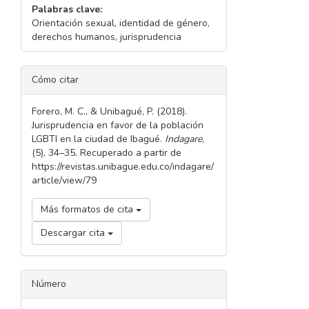
Palabras clave:
Orientación sexual, identidad de género,
derechos humanos, jurisprudencia
DETALLES
Cómo citar
DEL
ARTÍCULO
Forero, M. C., & Unibagué, P. (2018).
Jurisprudencia en favor de la población
LGBTI en la ciudad de Ibagué.
Indagare
,
(5), 34–35. Recuperado a partir de
https://revistas.unibague.edu.co/indagare/
article/view/79
Más formatos de cita
Descargar cita
Número