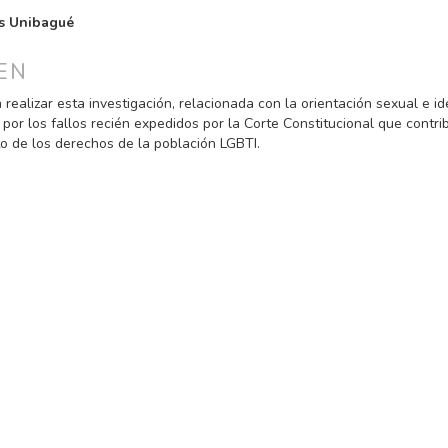
PAL
s Unibagué
ULO
EN
 realizar esta investigación, relacionada con la orientación sexual e i
por los fallos recién expedidos por la Corte Constitucional que contri
o de los derechos de la población LGBTI.