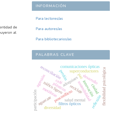
INFORMACIÓN
Para lectores/as
dentidad de
Para autores/as
buyeron al
Para bibliotecarios/as
PALABRAS CLAVE
comunicaciones ópticas
reconciliación
flexibilidad psicológica
superconductores
perdón
paz
desarrollo
agresión
adoquines
café
innovación
sostenibilidad
tráfico ligero
plásticos
ciudad
reciclaje
metáforas
posconflicto
participación
reflexión
aguacate
salud mental
filtros ópticos
diversidad