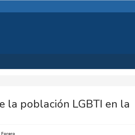
e la población LGBTI en la
NIDO
 Forero