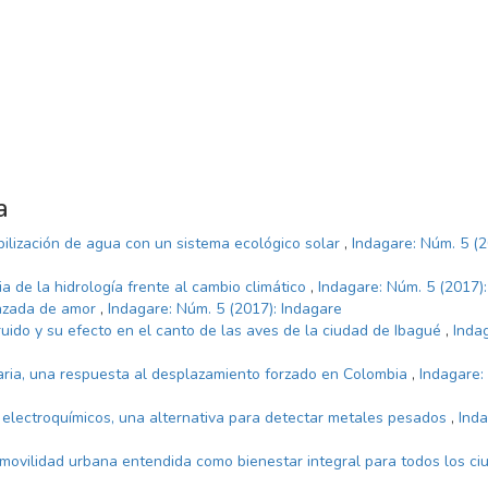
a
bilización de agua con un sistema ecológico solar
,
Indagare: Núm. 5 (2
a de la hidrología frente al cambio climático
,
Indagare: Núm. 5 (2017)
razada de amor
,
Indagare: Núm. 5 (2017): Indagare
ruido y su efecto en el canto de las aves de la ciudad de Ibagué
,
Inda
aria, una respuesta al desplazamiento forzado en Colombia
,
Indagare:
electroquímicos, una alternativa para detectar metales pesados
,
Inda
 movilidad urbana entendida como bienestar integral para todos los c