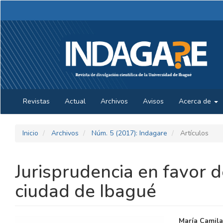
Navegación
principal
Contenido
principal
Barra
lateral
Revistas
Actual
Archivos
Avisos
Acerca de
Inicio
Archivos
Núm. 5 (2017): Indagare
Artículos
Jurisprudencia en favor d
ciudad de Ibagué
BARRA
CONTE
María Camila