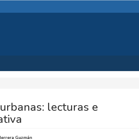
urbanas: lecturas e
ativa
NIDO
Herrera Guzmán