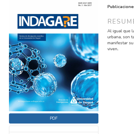
LATERAL
PRINCI
Publicacione
DEL
DEL
ARTÍCULO
ARTÍC
RESUM
Al igual que la
urbana, son t
manifestar su
viven
.
PDF