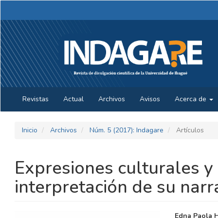
Navegación
principal
Contenido
principal
Barra
lateral
Revistas
Actual
Archivos
Avisos
Acerca de
Inicio
Archivos
Núm. 5 (2017): Indagare
Artículos
Expresiones culturales y 
interpretación de su narr
BARRA
CONTE
Edna Paola 