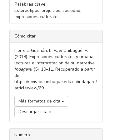
Palabras clave:
Estereotipos, prejuicios, sociedad,
expresiones culturales
DETALLES
Cómo citar
DEL
ARTÍCULO
Herrera Guzmán, E. P., & Unibagué, P.
(2018). Expresiones culturales y urbanas:
lecturas e interpretación de su narrativa.
Indagare
, (5), 10–11. Recuperado a partir
de
https://revistas.unibague.edu.co/indagare/
article/view/69
Más formatos de cita
Descargar cita
Número