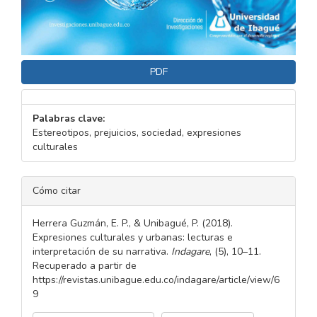
PDF
Palabras clave:
Estereotipos, prejuicios, sociedad, expresiones
culturales
DETALLES
Cómo citar
DEL
ARTÍCULO
Herrera Guzmán, E. P., & Unibagué, P. (2018).
Expresiones culturales y urbanas: lecturas e
interpretación de su narrativa.
Indagare
, (5), 10–11.
Recuperado a partir de
https://revistas.unibague.edu.co/indagare/article/view/6
9