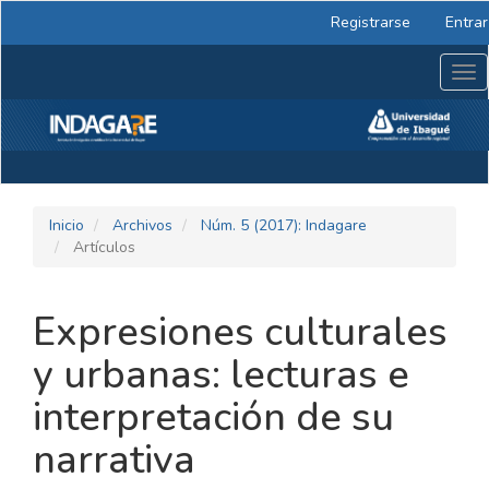
Navegación
Registrarse
Entrar
principal
Contenido
Tog
principal
nav
Barra
lateral
Inicio
Archivos
Núm. 5 (2017): Indagare
Artículos
Expresiones culturales
y urbanas: lecturas e
interpretación de su
narrativa