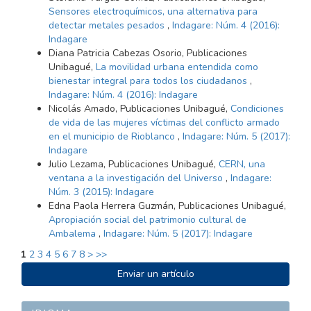
Sensores electroquímicos, una alternativa para
detectar metales pesados
,
Indagare: Núm. 4 (2016):
Indagare
Diana Patricia Cabezas Osorio, Publicaciones
Unibagué,
La movilidad urbana entendida como
bienestar integral para todos los ciudadanos
,
Indagare: Núm. 4 (2016): Indagare
Nicolás Amado, Publicaciones Unibagué,
Condiciones
de vida de las mujeres víctimas del conflicto armado
en el municipio de Rioblanco
,
Indagare: Núm. 5 (2017):
Indagare
Julio Lezama, Publicaciones Unibagué,
CERN, una
ventana a la investigación del Universo
,
Indagare:
Núm. 3 (2015): Indagare
Edna Paola Herrera Guzmán, Publicaciones Unibagué,
Apropiación social del patrimonio cultural de
Ambalema
,
Indagare: Núm. 5 (2017): Indagare
1
2
3
4
5
6
7
8
>
>>
ENVIAR
Enviar un artículo
UN
ARTÍCULO