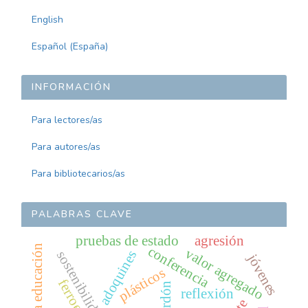
English
Español (España)
INFORMACIÓN
Para lectores/as
Para autores/as
Para bibliotecarios/as
PALABRAS CLAVE
pruebas de estado
agresión
conferencia
valor agregado
adoquines
sostenibilidad
jóvenes
plásticos
perdón
reflexión