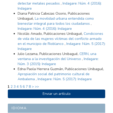
detectar metales pesados
,
Indagare: Núm. 4 (2016):
Indagare
Diana Patricia Cabezas Osorio, Publicaciones
Unibagué,
La movilidad urbana entendida como
bienestar integral para todos los ciudadanos
,
Indagare: Núm. 4 (2016): Indagare
Nicolás Amado, Publicaciones Unibagué,
Condiciones
de vida de las mujeres víctimas del conflicto armado
en el municipio de Rioblanco
,
Indagare: Núm. 5 (2017):
Indagare
Julio Lezama, Publicaciones Unibagué,
CERN, una
ventana a la investigación del Universo
,
Indagare:
Núm. 3 (2015): Indagare
Edna Paola Herrera Guzmán, Publicaciones Unibagué,
Apropiación social del patrimonio cultural de
Ambalema
,
Indagare: Núm. 5 (2017): Indagare
1
2
3
4
5
6
7
8
>
>>
ENVIAR
Enviar un artículo
UN
ARTÍCULO
IDIOMA