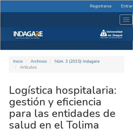
Navegación
Registrarse
Entrar
principal
Contenido
Tog
principal
nav
Barra
lateral
Inicio
Archivos
Núm. 3 (2015): Indagare
Artículos
Logística hospitalaria:
gestión y eficiencia
para las entidades de
salud en el Tolima