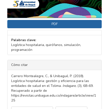
PDF
Palabras clave:
Logística hospitalaria, quirófanos, simulación,
programación
DETALLES
Cómo citar
DEL
ARTÍCULO
Carrero Montealegre, C., & Unibagué, P. (2018).
Logística hospitalaria: gestión y eficiencia para las
entidades de salud en el Tolima.
Indagare
, (3), 68–69.
Recuperado a partir de
https://revistas.unibague.edu.co/indagare/article/view/1
25