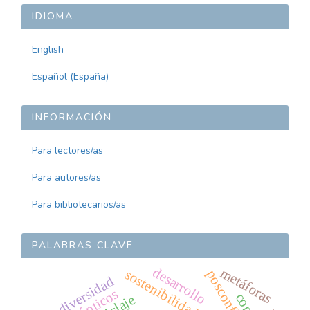
ARTÍCULO
IDIOMA
English
Español (España)
INFORMACIÓN
Para lectores/as
Para autores/as
Para bibliotecarios/as
PALABRAS CLAVE
desarrollo
metáforas
sostenibilidad
posconflicto
diversidad