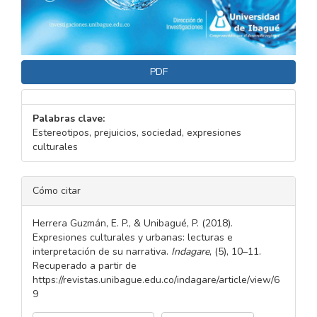
PDF
Palabras clave:
Estereotipos, prejuicios, sociedad, expresiones
culturales
DETALLES
Cómo citar
DEL
ARTÍCULO
Herrera Guzmán, E. P., & Unibagué, P. (2018).
Expresiones culturales y urbanas: lecturas e
interpretación de su narrativa.
Indagare
, (5), 10–11.
Recuperado a partir de
https://revistas.unibague.edu.co/indagare/article/view/6
9