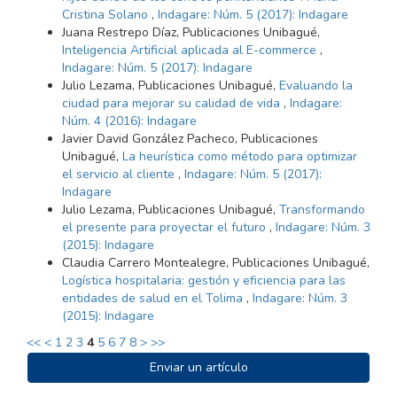
Cristina Solano
,
Indagare: Núm. 5 (2017): Indagare
Juana Restrepo Díaz, Publicaciones Unibagué,
Inteligencia Artificial aplicada al E-commerce
,
Indagare: Núm. 5 (2017): Indagare
Julio Lezama, Publicaciones Unibagué,
Evaluando la
ciudad para mejorar su calidad de vida
,
Indagare:
Núm. 4 (2016): Indagare
Javier David González Pacheco, Publicaciones
Unibagué,
La heurística como método para optimizar
el servicio al cliente
,
Indagare: Núm. 5 (2017):
Indagare
Julio Lezama, Publicaciones Unibagué,
Transformando
el presente para proyectar el futuro
,
Indagare: Núm. 3
(2015): Indagare
Claudia Carrero Montealegre, Publicaciones Unibagué,
Logística hospitalaria: gestión y eficiencia para las
entidades de salud en el Tolima
,
Indagare: Núm. 3
(2015): Indagare
<<
<
1
2
3
4
5
6
7
8
>
>>
ENVIAR
Enviar un artículo
UN