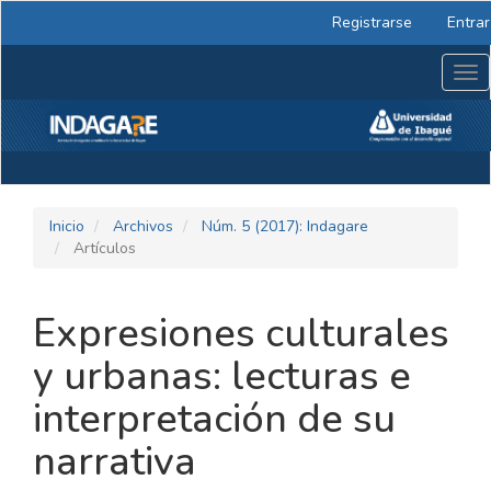
Navegación
Registrarse
Entrar
principal
Contenido
Tog
principal
nav
Barra
lateral
Inicio
Archivos
Núm. 5 (2017): Indagare
Artículos
Expresiones culturales
y urbanas: lecturas e
interpretación de su
narrativa