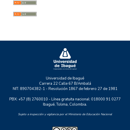
GESS
GMAE
MYSCO
NATURATU
P+TIC
RASTRO URBANO
UNIDERE
ZOON POLITIKON
Universidad de Ibagué
Carrera 22 Calle 67 B/Ambalá
NIT: 890704382-1 - Resolución 1867 de febrero 27 de 1981
PBX: +57 (8) 2760010 - Línea gratuita nacional: 018000 91 0277
Ibagué, Tolima, Colombia.
Sujeto a inspección y vigilancia por el Ministerio de Educación Nacional