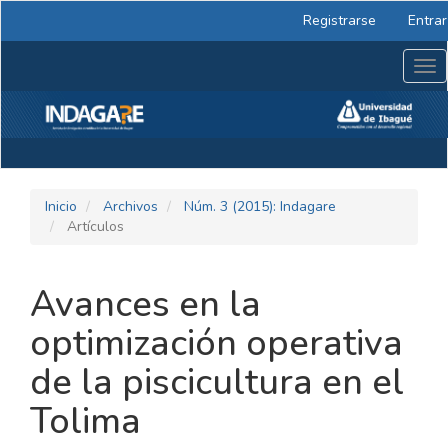
Navegación
Registrarse
Entrar
principal
Contenido
Tog
principal
nav
Barra
lateral
Inicio
Archivos
Núm. 3 (2015): Indagare
Artículos
Avances en la
optimización operativa
de la piscicultura en el
Tolima