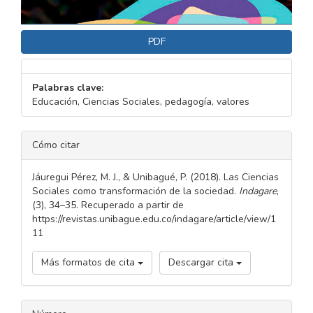
PDF
Palabras clave:
Educación, Ciencias Sociales, pedagogía, valores
DETALLES
Cómo citar
DEL
ARTÍCULO
Jáuregui Pérez, M. J., & Unibagué, P. (2018). Las Ciencias
Sociales como transformación de la sociedad.
Indagare
,
(3), 34–35. Recuperado a partir de
https://revistas.unibague.edu.co/indagare/article/view/1
11
Más formatos de cita
Descargar cita