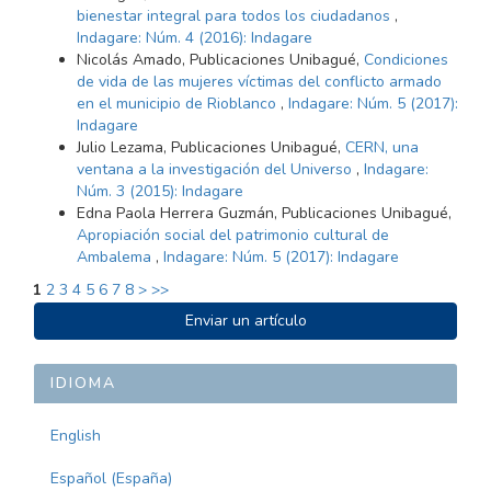
bienestar integral para todos los ciudadanos
,
Indagare: Núm. 4 (2016): Indagare
Nicolás Amado, Publicaciones Unibagué,
Condiciones
de vida de las mujeres víctimas del conflicto armado
en el municipio de Rioblanco
,
Indagare: Núm. 5 (2017):
Indagare
Julio Lezama, Publicaciones Unibagué,
CERN, una
ventana a la investigación del Universo
,
Indagare:
Núm. 3 (2015): Indagare
Edna Paola Herrera Guzmán, Publicaciones Unibagué,
Apropiación social del patrimonio cultural de
Ambalema
,
Indagare: Núm. 5 (2017): Indagare
1
2
3
4
5
6
7
8
>
>>
ENVIAR
Enviar un artículo
UN
ARTÍCULO
IDIOMA
English
Español (España)