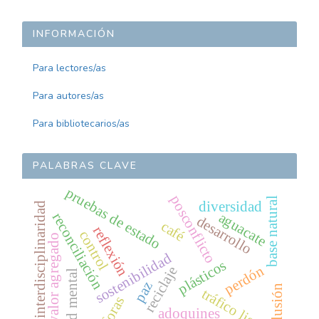
INFORMACIÓN
Para lectores/as
Para autores/as
Para bibliotecarios/as
PALABRAS CLAVE
pruebas de estado
posconflicto
base natural
diversidad
interdisciplinaridad
aguacate
reconciliación
desarrollo
café
reflexión
control
valor agregado
sostenibilidad
plásticos
perdón
reciclaje
salud mental
paz
inclusión
tráfico ligero
adoquines