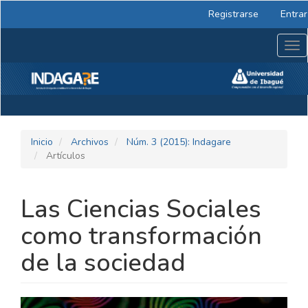
Navegación
Registrarse
Entrar
principal
Contenido
Tog
principal
nav
Barra
lateral
Inicio
Archivos
Núm. 3 (2015): Indagare
Artículos
Las Ciencias Sociales
como transformación
de la sociedad
BARRA