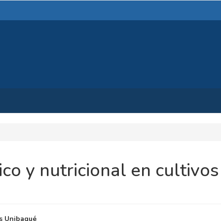
co y nutricional en cultivos
NIDO
s Unibagué