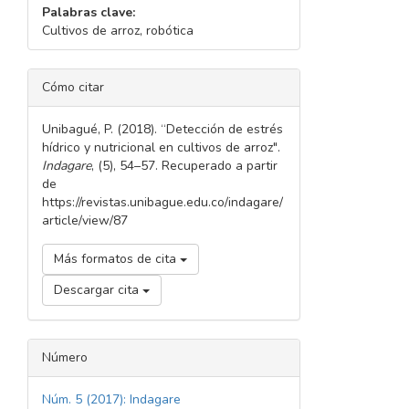
Palabras clave:
Cultivos de arroz, robótica
DETALLES
Cómo citar
DEL
ARTÍCULO
Unibagué, P. (2018). “Detección de estrés
hídrico y nutricional en cultivos de arroz".
Indagare
, (5), 54–57. Recuperado a partir
de
https://revistas.unibague.edu.co/indagare/
article/view/87
Más formatos de cita
Descargar cita
Número
Núm. 5 (2017): Indagare