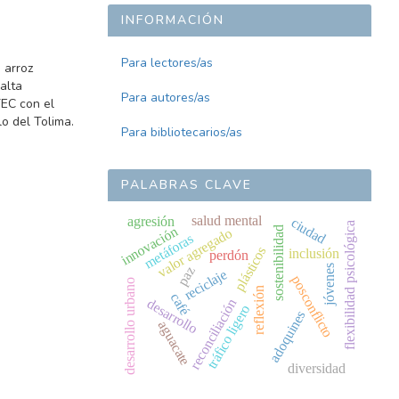
INFORMACIÓN
Para lectores/as
 arroz
alta
Para autores/as
TEC con el
lo del Tolima.
Para bibliotecarios/as
PALABRAS CLAVE
salud mental
agresión
ciudad
flexibilidad psicológica
innovación
sostenibilidad
valor agregado
metáforas
plásticos
inclusión
perdón
jóvenes
paz
reciclaje
posconflicto
desarrollo urbano
reflexión
café
desarrollo
reconciliación
tráfico ligero
adoquines
aguacate
diversidad