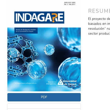
LATERAL
PRINCI
DEL
DEL
RESUM
ARTÍCULO
ARTÍC
El proyecto de
basados en im
resolución” n
sector product
PDF