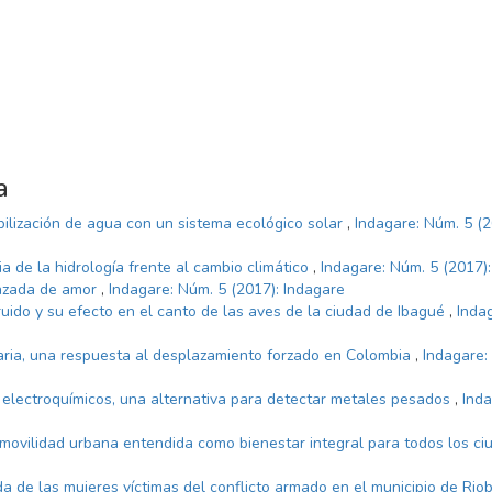
a
bilización de agua con un sistema ecológico solar
,
Indagare: Núm. 5 (2
a de la hidrología frente al cambio climático
,
Indagare: Núm. 5 (2017)
razada de amor
,
Indagare: Núm. 5 (2017): Indagare
ruido y su efecto en el canto de las aves de la ciudad de Ibagué
,
Inda
aria, una respuesta al desplazamiento forzado en Colombia
,
Indagare:
electroquímicos, una alternativa para detectar metales pesados
,
Inda
 movilidad urbana entendida como bienestar integral para todos los c
da de las mujeres víctimas del conflicto armado en el municipio de Ri