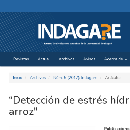
Navegación
principal
Contenido
principal
Barra
lateral
Revistas
Actual
Archivos
Avisos
Acerca de
Inicio
Archivos
Núm. 5 (2017): Indagare
Artículos
“Detección de estrés hídri
arroz"
BARRA
CONTE
Publicacione