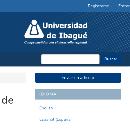
Registrarse
Entrar
Buscar
ENVIAR
Enviar un artículo
UN
ARTÍCULO
IDIOMA
 de
English
Español (España)