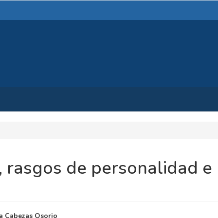
, rasgos de personalidad e
NIDO
ia Cabezas Osorio