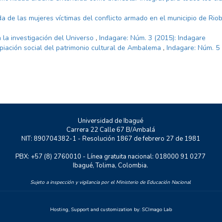
da de las mujeres víctimas del conflicto armado en el municipio de Ri
 la investigación del Universo
,
Indagare: Núm. 3 (2015): Indagare
piación social del patrimonio cultural de Ambalema
,
Indagare: Núm. 5 
Universidad de Ibagué
Carrera 22 Calle 67 B/Ambalá
NIT: 890704382-1 - Resolución 1867 de febrero 27 de 1981
PBX: +57 (8) 2760010 - Línea gratuita nacional: 018000 91 0277
Ibagué, Tolima, Colombia.
Sujeto a inspección y vigilancia por el Ministerio de Educación Nacional
Hosting, Support and customization by:
SCImago Lab