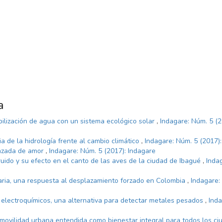
a
bilización de agua con un sistema ecológico solar
,
Indagare: Núm. 5 (2
a de la hidrología frente al cambio climático
,
Indagare: Núm. 5 (2017)
razada de amor
,
Indagare: Núm. 5 (2017): Indagare
ruido y su efecto en el canto de las aves de la ciudad de Ibagué
,
Inda
aria, una respuesta al desplazamiento forzado en Colombia
,
Indagare:
electroquímicos, una alternativa para detectar metales pesados
,
Inda
 movilidad urbana entendida como bienestar integral para todos los c