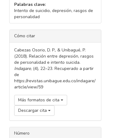
Palabras clave:
Intento de suicidio, depresión, rasgos de
personalidad
DETALLES
Cómo citar
DEL
ARTÍCULO
Cabezas Osorio, D. P., & Unibagué, P.
(2018). Relación entre depresión, rasgos
de personalidad e intento suicida.
Indagare
, (4), 22–23. Recuperado a partir
de
https://revistas.unibague.edu.co/indagare/
article/view/59
Más formatos de cita
Descargar cita
Número