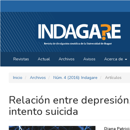
Navegación
principal
Contenido
principal
Barra
lateral
Revistas
Actual
Archivos
Avisos
Acerca de
Inicio
Archivos
Núm. 4 (2016): Indagare
Artículos
Relación entre depresión
intento suicida
BARRA
CONTE
Diana Patric