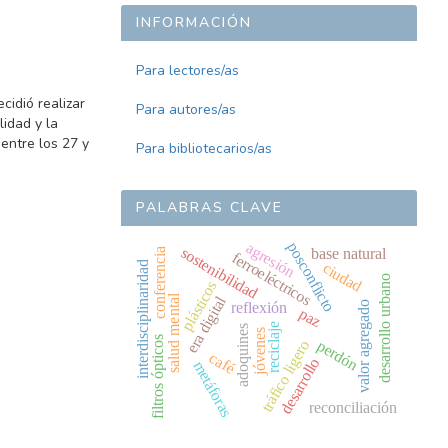
INFORMACIÓN
Para lectores/as
cidió realizar
Para autores/as
idad y la
entre los 27 y
Para bibliotecarios/as
PALABRAS CLAVE
posconflicto
agresión
sostenibilidad
base natural
conferencia
ferroeléctricos
ciudad
interdisciplinaridad
desarrollo urbano
plásticos
era digital
salud mental
valor agregado
reflexión
paz
reciclaje
adoquines
jóvenes
filtros ópticos
perdón
tráfico ligero
café
desarrollo
metáforas
reconciliación