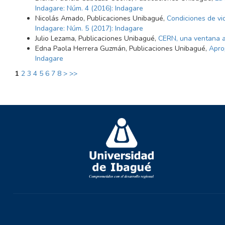
Indagare: Núm. 4 (2016): Indagare
Nicolás Amado, Publicaciones Unibagué,
Condiciones de vi
Indagare: Núm. 5 (2017): Indagare
Julio Lezama, Publicaciones Unibagué,
CERN, una ventana a
Edna Paola Herrera Guzmán, Publicaciones Unibagué,
Apro
Indagare
1
2
3
4
5
6
7
8
>
>>