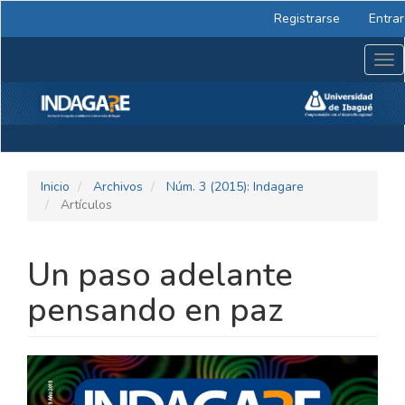
Navegación
Registrarse
Entrar
principal
Contenido
Tog
principal
nav
Barra
lateral
Inicio
Archivos
Núm. 3 (2015): Indagare
Artículos
Un paso adelante
pensando en paz
BARRA
LATERAL