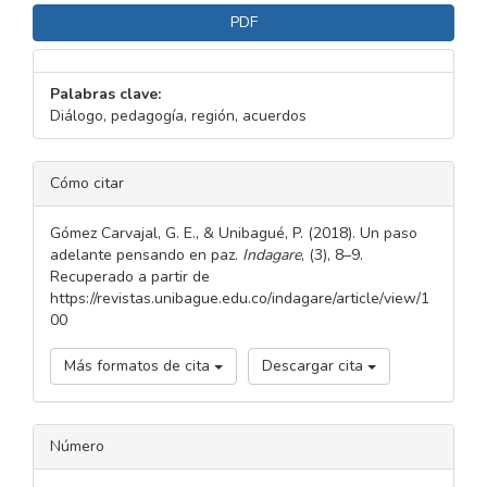
PDF
Palabras clave:
Diálogo, pedagogía, región, acuerdos
DETALLES
Cómo citar
DEL
ARTÍCULO
Gómez Carvajal, G. E., & Unibagué, P. (2018). Un paso
adelante pensando en paz.
Indagare
, (3), 8–9.
Recuperado a partir de
https://revistas.unibague.edu.co/indagare/article/view/1
00
Más formatos de cita
Descargar cita
Número