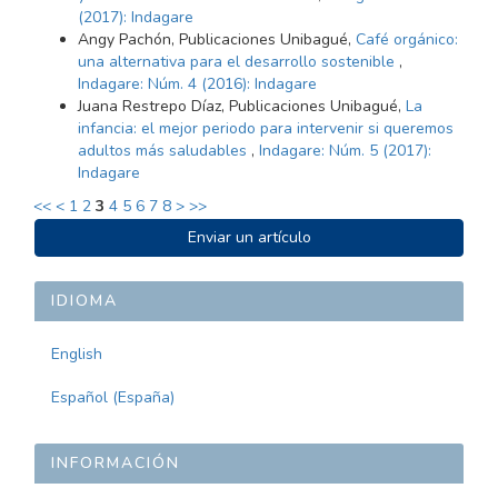
(2017): Indagare
Angy Pachón, Publicaciones Unibagué,
Café orgánico:
una alternativa para el desarrollo sostenible
,
Indagare: Núm. 4 (2016): Indagare
Juana Restrepo Díaz, Publicaciones Unibagué,
La
infancia: el mejor periodo para intervenir si queremos
adultos más saludables
,
Indagare: Núm. 5 (2017):
Indagare
<<
<
1
2
3
4
5
6
7
8
>
>>
ENVIAR
Enviar un artículo
UN
ARTÍCULO
IDIOMA
English
Español (España)
INFORMACIÓN