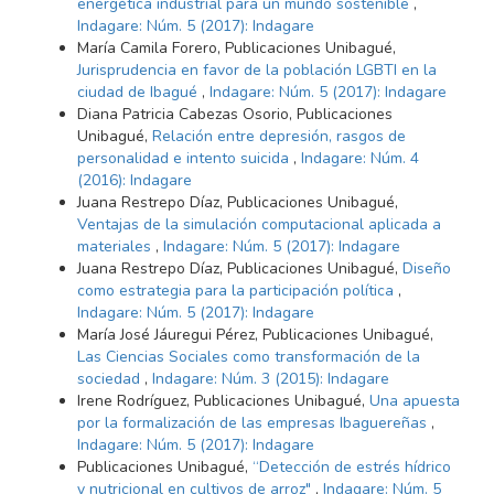
energética industrial para un mundo sostenible
,
Indagare: Núm. 5 (2017): Indagare
María Camila Forero, Publicaciones Unibagué,
Jurisprudencia en favor de la población LGBTI en la
ciudad de Ibagué
,
Indagare: Núm. 5 (2017): Indagare
Diana Patricia Cabezas Osorio, Publicaciones
Unibagué,
Relación entre depresión, rasgos de
personalidad e intento suicida
,
Indagare: Núm. 4
(2016): Indagare
Juana Restrepo Díaz, Publicaciones Unibagué,
Ventajas de la simulación computacional aplicada a
materiales
,
Indagare: Núm. 5 (2017): Indagare
Juana Restrepo Díaz, Publicaciones Unibagué,
Diseño
como estrategia para la participación política
,
Indagare: Núm. 5 (2017): Indagare
María José Jáuregui Pérez, Publicaciones Unibagué,
Las Ciencias Sociales como transformación de la
sociedad
,
Indagare: Núm. 3 (2015): Indagare
Irene Rodríguez, Publicaciones Unibagué,
Una apuesta
por la formalización de las empresas Ibaguereñas
,
Indagare: Núm. 5 (2017): Indagare
Publicaciones Unibagué,
“Detección de estrés hídrico
y nutricional en cultivos de arroz"
,
Indagare: Núm. 5