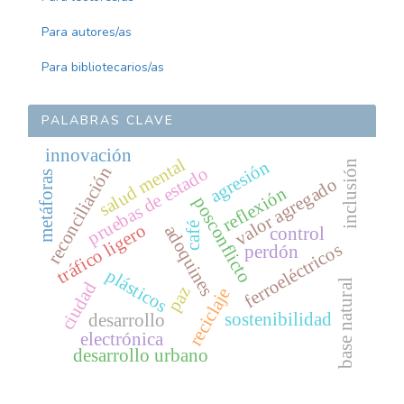
Para autores/as
Para bibliotecarios/as
PALABRAS CLAVE
innovación
salud mental
agresión
inclusión
reconciliación
pruebas de estado
metáforas
valor agregado
reflexión
posconflicto
tráfico ligero
café
adoquines
control
ferroeléctricos
perdón
plásticos
base natural
ciudad
paz
reciclaje
sostenibilidad
desarrollo
electrónica
desarrollo urbano