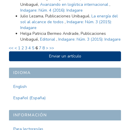
Unibagué,
Avanzando en logística internacional
,
Indagare: Núm. 4 (2016): Indagare
Julio Lezama, Publicaciones Unibagué,
La energía del
sol al alcance de todos
,
Indagare: Núm. 3 (2015):
Indagare
Helga Patricia Bermeo Andrade, Publicaciones
Unibagué,
Editorial
,
Indagare: Núm. 3 (2015): Indagare
<<
<
1
2
3
4
5
6
7
8
>
>>
ENVIAR
Enviar un artículo
UN
ARTÍCULO
IDIOMA
English
Español (España)
INFORMACIÓN
Para lectores/as