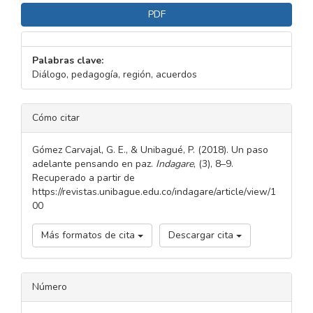
PDF
Palabras clave:
Diálogo, pedagogía, región, acuerdos
DETALLES
Cómo citar
DEL
ARTÍCULO
Gómez Carvajal, G. E., & Unibagué, P. (2018). Un paso
adelante pensando en paz.
Indagare
, (3), 8–9.
Recuperado a partir de
https://revistas.unibague.edu.co/indagare/article/view/1
00
Más formatos de cita
Descargar cita
Número