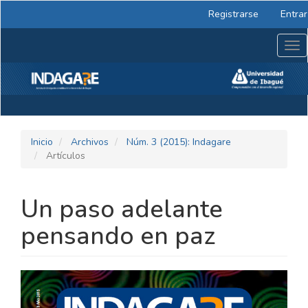
Navegación
Registrarse
Entrar
principal
Contenido
Tog
principal
nav
Barra
lateral
Inicio
Archivos
Núm. 3 (2015): Indagare
Artículos
Un paso adelante
pensando en paz
BARRA
LATERAL