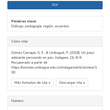
PDF
Palabras clave:
Diálogo, pedagogía, región, acuerdos
DETALLES
Cómo citar
DEL
ARTÍCULO
Gómez Carvajal, G. E., & Unibagué, P. (2018). Un paso
adelante pensando en paz.
Indagare
, (3), 8–9.
Recuperado a partir de
https://revistas.unibague.edu.co/indagare/article/view/1
00
Más formatos de cita
Descargar cita
Número