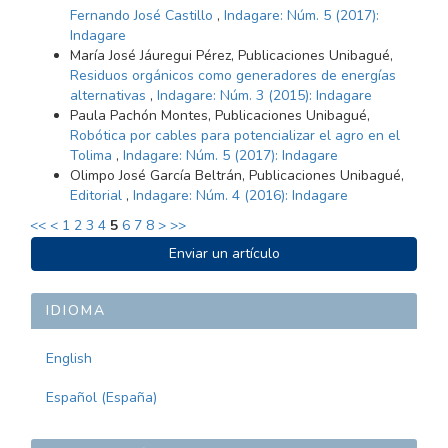
Fernando José Castillo
,
Indagare: Núm. 5 (2017):
Indagare
María José Jáuregui Pérez, Publicaciones Unibagué,
Residuos orgánicos como generadores de energías
alternativas
,
Indagare: Núm. 3 (2015): Indagare
Paula Pachón Montes, Publicaciones Unibagué,
Robótica por cables para potencializar el agro en el
Tolima
,
Indagare: Núm. 5 (2017): Indagare
Olimpo José García Beltrán, Publicaciones Unibagué,
Editorial
,
Indagare: Núm. 4 (2016): Indagare
<<
<
1
2
3
4
5
6
7
8
>
>>
ENVIAR
Enviar un artículo
UN
ARTÍCULO
IDIOMA
English
Español (España)