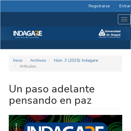
Navegación
Registrarse
Entrar
principal
Contenido
Tog
principal
nav
Barra
lateral
Inicio
Archivos
Núm. 3 (2015): Indagare
Artículos
Un paso adelante
pensando en paz
BARRA
LATERAL