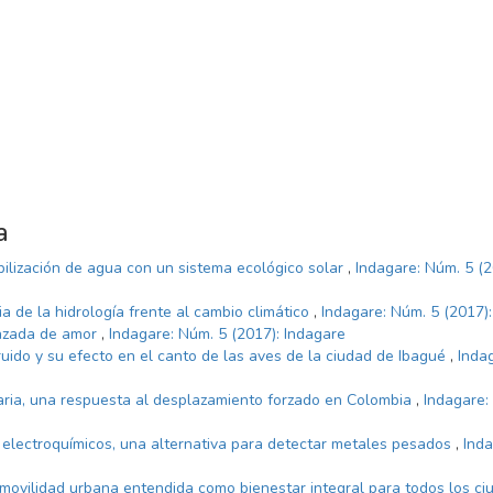
a
bilización de agua con un sistema ecológico solar
,
Indagare: Núm. 5 (2
a de la hidrología frente al cambio climático
,
Indagare: Núm. 5 (2017)
razada de amor
,
Indagare: Núm. 5 (2017): Indagare
ruido y su efecto en el canto de las aves de la ciudad de Ibagué
,
Inda
aria, una respuesta al desplazamiento forzado en Colombia
,
Indagare:
electroquímicos, una alternativa para detectar metales pesados
,
Inda
 movilidad urbana entendida como bienestar integral para todos los c