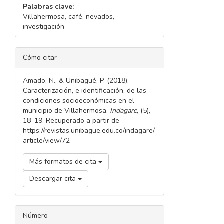
Palabras clave:
Villahermosa, café, nevados,
investigación
DETALLES
Cómo citar
DEL
ARTÍCULO
Amado, N., & Unibagué, P. (2018).
Caracterización, e identificación, de las
condiciones socioeconómicas en el
municipio de Villahermosa.
Indagare
, (5),
18–19. Recuperado a partir de
https://revistas.unibague.edu.co/indagare/
article/view/72
Más formatos de cita
Descargar cita
Número