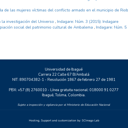
da de las mujeres víctimas del conflicto armado en el municipio de Ri
 la investigación del Universo
,
Indagare: Núm. 3 (2015): Indagare
piación social del patrimonio cultural de Ambalema
,
Indagare: Núm. 5 
Universidad de Ibagué
Carrera 22 Calle 67 B/Ambalá
NIT: 890704382-1 - Resolución 1867 de febrero 27 de 1981
PBX: +57 (8) 2760010 - Línea gratuita nacional: 018000 91 0277
Ibagué, Tolima, Colombia.
Sujeto a inspección y vigilancia por el Ministerio de Educación Nacional
Hosting, Support and customization by:
SCImago Lab