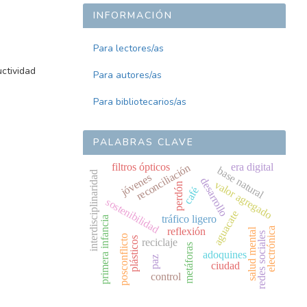
INFORMACIÓN
Para lectores/as
uctividad
Para autores/as
Para bibliotecarios/as
PALABRAS CLAVE
filtros ópticos
era digital
reconciliación
base natural
interdisciplinaridad
jóvenes
desarrollo
valor agregado
perdón
café
sostenibilidad
aguacate
tráfico ligero
primera infancia
electrónica
reflexión
salud mental
redes sociales
posconflicto
plásticos
reciclaje
metáforas
adoquines
paz
ciudad
control