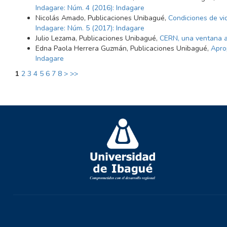
Indagare: Núm. 4 (2016): Indagare
Nicolás Amado, Publicaciones Unibagué,
Condiciones de vi
Indagare: Núm. 5 (2017): Indagare
Julio Lezama, Publicaciones Unibagué,
CERN, una ventana a
Edna Paola Herrera Guzmán, Publicaciones Unibagué,
Apro
Indagare
1
2
3
4
5
6
7
8
>
>>