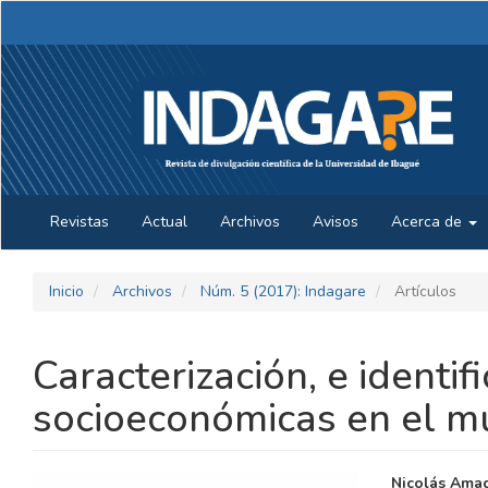
Navegación
principal
Contenido
principal
Barra
lateral
Revistas
Actual
Archivos
Avisos
Acerca de
Inicio
Archivos
Núm. 5 (2017): Indagare
Artículos
Caracterización, e identif
socioeconómicas en el m
BARRA
CONTE
Nicolás Ama