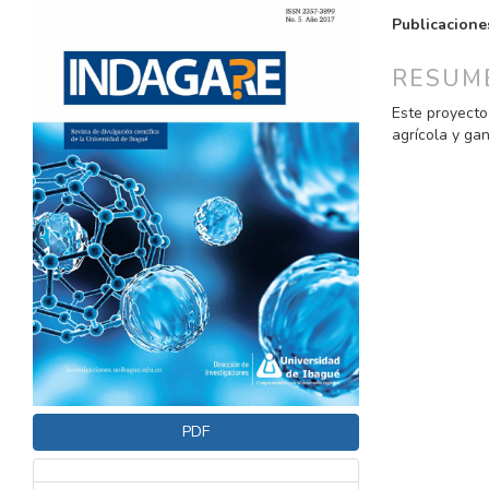
LATERAL
PRINCI
Publicacione
DEL
DEL
ARTÍCULO
ARTÍC
RESUM
Este proyecto 
agrícola y ga
PDF