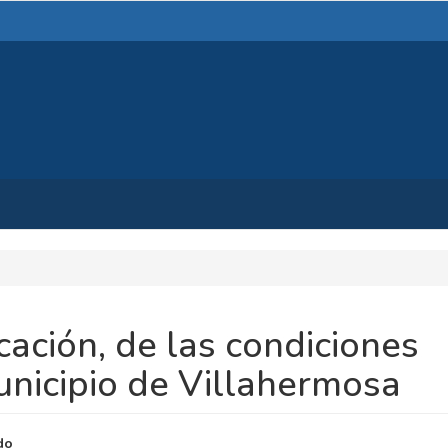
icación, de las condiciones
unicipio de Villahermosa
NIDO
do