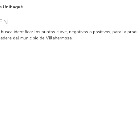
PAL
s Unibagué
ULO
EN
busca identificar los puntos clave, negativos o positivos, para la prod
nadera del municipio de Villahermosa.