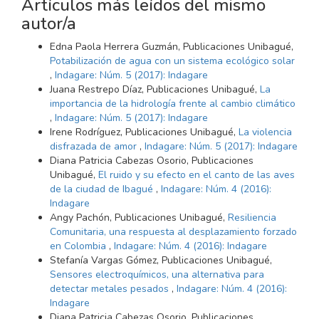
Artículos más leídos del mismo
autor/a
Edna Paola Herrera Guzmán, Publicaciones Unibagué,
Potabilización de agua con un sistema ecológico solar
,
Indagare: Núm. 5 (2017): Indagare
Juana Restrepo Díaz, Publicaciones Unibagué,
La
importancia de la hidrología frente al cambio climático
,
Indagare: Núm. 5 (2017): Indagare
Irene Rodríguez, Publicaciones Unibagué,
La violencia
disfrazada de amor
,
Indagare: Núm. 5 (2017): Indagare
Diana Patricia Cabezas Osorio, Publicaciones
Unibagué,
El ruido y su efecto en el canto de las aves
de la ciudad de Ibagué
,
Indagare: Núm. 4 (2016):
Indagare
Angy Pachón, Publicaciones Unibagué,
Resiliencia
Comunitaria, una respuesta al desplazamiento forzado
en Colombia
,
Indagare: Núm. 4 (2016): Indagare
Stefanía Vargas Gómez, Publicaciones Unibagué,
Sensores electroquímicos, una alternativa para
detectar metales pesados
,
Indagare: Núm. 4 (2016):
Indagare
Diana Patricia Cabezas Osorio, Publicaciones