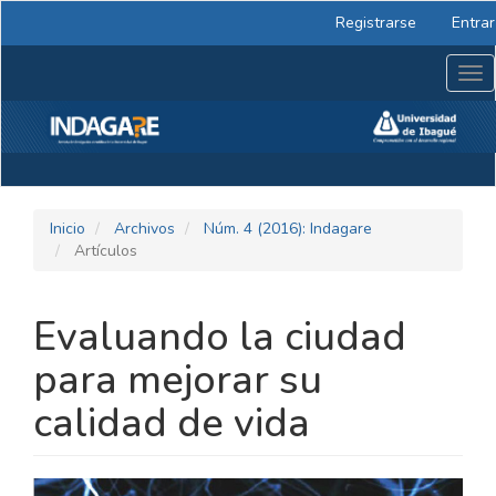
Navegación
Registrarse
Entrar
principal
Contenido
Tog
principal
nav
Barra
lateral
Inicio
Archivos
Núm. 4 (2016): Indagare
Artículos
Evaluando la ciudad
para mejorar su
calidad de vida
BARRA