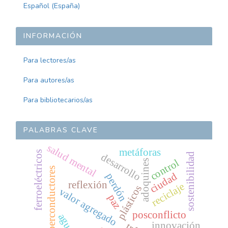
Español (España)
INFORMACIÓN
Para lectores/as
Para autores/as
Para bibliotecarios/as
PALABRAS CLAVE
salud mental
metáforas
ferroeléctricos
sostenibilidad
desarrollo
control
adoquines
superconductores
ciudad
perdón
reflexión
reciclaje
plásticos
valor agregado
paz
posconflicto
innovación