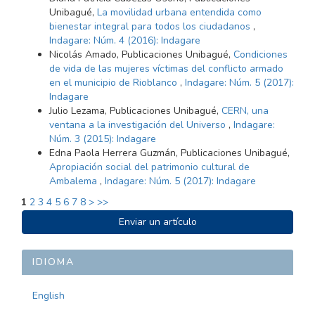
Unibagué,
La movilidad urbana entendida como
bienestar integral para todos los ciudadanos
,
Indagare: Núm. 4 (2016): Indagare
Nicolás Amado, Publicaciones Unibagué,
Condiciones
de vida de las mujeres víctimas del conflicto armado
en el municipio de Rioblanco
,
Indagare: Núm. 5 (2017):
Indagare
Julio Lezama, Publicaciones Unibagué,
CERN, una
ventana a la investigación del Universo
,
Indagare:
Núm. 3 (2015): Indagare
Edna Paola Herrera Guzmán, Publicaciones Unibagué,
Apropiación social del patrimonio cultural de
Ambalema
,
Indagare: Núm. 5 (2017): Indagare
1
2
3
4
5
6
7
8
>
>>
ENVIAR
Enviar un artículo
UN
ARTÍCULO
IDIOMA
English