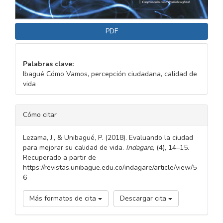
PDF
Palabras clave:
Ibagué Cómo Vamos, percepción ciudadana, calidad de
vida
DETALLES
Cómo citar
DEL
ARTÍCULO
Lezama, J., & Unibagué, P. (2018). Evaluando la ciudad
para mejorar su calidad de vida.
Indagare
, (4), 14–15.
Recuperado a partir de
https://revistas.unibague.edu.co/indagare/article/view/5
6
Más formatos de cita
Descargar cita