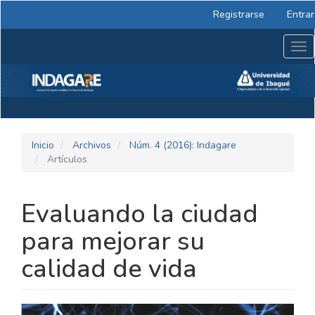
Navegación
Registrarse
Entrar
principal
Contenido
Tog
principal
nav
Barra
lateral
Inicio
Archivos
Núm. 4 (2016): Indagare
Artículos
Evaluando la ciudad
para mejorar su
calidad de vida
BARRA