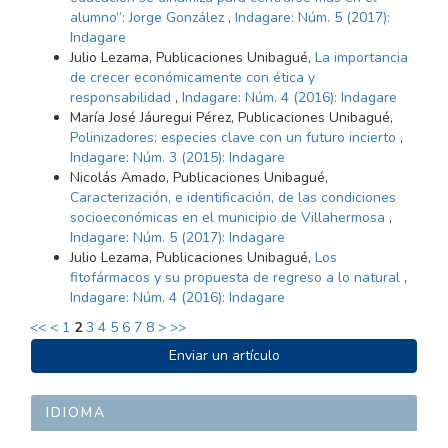
alumno”: Jorge González
,
Indagare: Núm. 5 (2017):
Indagare
Julio Lezama, Publicaciones Unibagué,
La importancia
de crecer económicamente con ética y
responsabilidad
,
Indagare: Núm. 4 (2016): Indagare
María José Jáuregui Pérez, Publicaciones Unibagué,
Polinizadores: especies clave con un futuro incierto
,
Indagare: Núm. 3 (2015): Indagare
Nicolás Amado, Publicaciones Unibagué,
Caracterización, e identificación, de las condiciones
socioeconómicas en el municipio de Villahermosa
,
Indagare: Núm. 5 (2017): Indagare
Julio Lezama, Publicaciones Unibagué,
Los
fitofármacos y su propuesta de regreso a lo natural
,
Indagare: Núm. 4 (2016): Indagare
<<
<
1
2
3
4
5
6
7
8
>
>>
ENVIAR
Enviar un artículo
UN
ARTÍCULO
IDIOMA