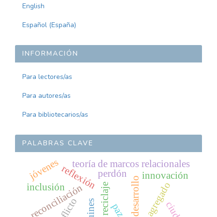
English
Español (España)
INFORMACIÓN
Para lectores/as
Para autores/as
Para bibliotecarios/as
PALABRAS CLAVE
jóvenes
teoría de marcos relacionales
reflexión
perdón
innovación
desarrollo
valor agregado
reciclaje
inclusión
reconciliación
ciudad
paz