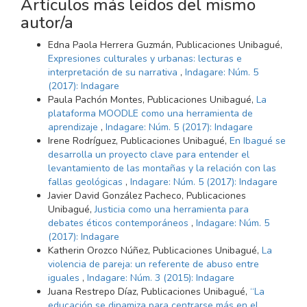
Artículos más leídos del mismo
autor/a
Edna Paola Herrera Guzmán, Publicaciones Unibagué,
Expresiones culturales y urbanas: lecturas e
interpretación de su narrativa
,
Indagare: Núm. 5
(2017): Indagare
Paula Pachón Montes, Publicaciones Unibagué,
La
plataforma MOODLE como una herramienta de
aprendizaje
,
Indagare: Núm. 5 (2017): Indagare
Irene Rodríguez, Publicaciones Unibagué,
En Ibagué se
desarrolla un proyecto clave para entender el
levantamiento de las montañas y la relación con las
fallas geológicas
,
Indagare: Núm. 5 (2017): Indagare
Javier David González Pacheco, Publicaciones
Unibagué,
Justicia como una herramienta para
debates éticos contemporáneos
,
Indagare: Núm. 5
(2017): Indagare
Katherin Orozco Núñez, Publicaciones Unibagué,
La
violencia de pareja: un referente de abuso entre
iguales
,
Indagare: Núm. 3 (2015): Indagare
Juana Restrepo Díaz, Publicaciones Unibagué,
“La
educación se dinamiza para centrarse más en el