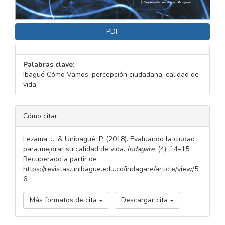
PDF
Palabras clave:
Ibagué Cómo Vamos, percepción ciudadana, calidad de
vida
DETALLES
Cómo citar
DEL
ARTÍCULO
Lezama, J., & Unibagué, P. (2018). Evaluando la ciudad
para mejorar su calidad de vida.
Indagare
, (4), 14–15.
Recuperado a partir de
https://revistas.unibague.edu.co/indagare/article/view/5
6
Más formatos de cita
Descargar cita