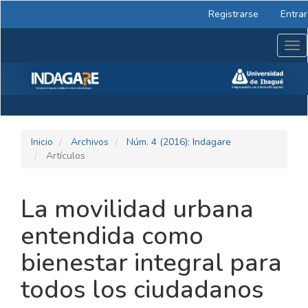
Navegación
Registrarse
Entrar
principal
Contenido
Tog
principal
nav
Barra
lateral
Inicio
Archivos
Núm. 4 (2016): Indagare
Artículos
La movilidad urbana
entendida como
bienestar integral para
todos los ciudadanos