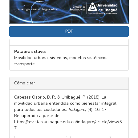
PDF
Palabras clave:
Movilidad urbana, sistemas, modelos sistémicos,
transporte
DETALLES
Cómo citar
DEL
ARTÍCULO
Cabezas Osorio, D. P., & Unibagué, P. (2018). La
movilidad urbana entendida como bienestar integral
para todos los ciudadanos.
Indagare
, (4), 16–17.
Recuperado a partir de
https://revistas.unibague.edu.co/indagare/article/view/5
7