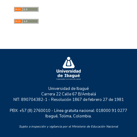
GESS
GMAE
MYSCO
NATURATU
P+TIC
RASTRO URBANO
UNIDERE
ZOON POLITIKON
Universidad de Ibagué
Carrera 22 Calle 67 B/Ambalá
NIT: 890704382-1 - Resolución 1867 de febrero 27 de 1981
PBX: +57 (8) 2760010 - Línea gratuita nacional: 018000 91 0277
Ibagué, Tolima, Colombia.
Sujeto a inspección y vigilancia por el Ministerio de Educación Nacional