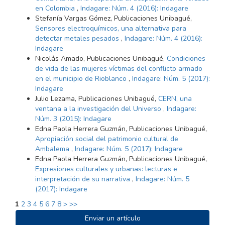
en Colombia
,
Indagare: Núm. 4 (2016): Indagare
Stefanía Vargas Gómez, Publicaciones Unibagué,
Sensores electroquímicos, una alternativa para
detectar metales pesados
,
Indagare: Núm. 4 (2016):
Indagare
Nicolás Amado, Publicaciones Unibagué,
Condiciones
de vida de las mujeres víctimas del conflicto armado
en el municipio de Rioblanco
,
Indagare: Núm. 5 (2017):
Indagare
Julio Lezama, Publicaciones Unibagué,
CERN, una
ventana a la investigación del Universo
,
Indagare:
Núm. 3 (2015): Indagare
Edna Paola Herrera Guzmán, Publicaciones Unibagué,
Apropiación social del patrimonio cultural de
Ambalema
,
Indagare: Núm. 5 (2017): Indagare
Edna Paola Herrera Guzmán, Publicaciones Unibagué,
Expresiones culturales y urbanas: lecturas e
interpretación de su narrativa
,
Indagare: Núm. 5
(2017): Indagare
1
2
3
4
5
6
7
8
>
>>
ENVIAR
Enviar un artículo