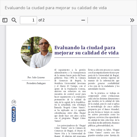
Volver
De
De
Evaluando la ciudad para mejorar su calidad de vida
a
PD
los
detalles
del
artículo