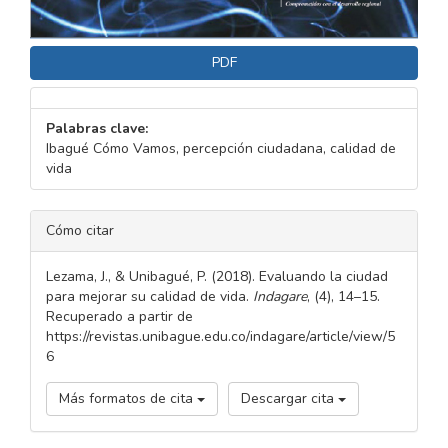
PDF
Palabras clave:
Ibagué Cómo Vamos, percepción ciudadana, calidad de
vida
DETALLES
Cómo citar
DEL
ARTÍCULO
Lezama, J., & Unibagué, P. (2018). Evaluando la ciudad
para mejorar su calidad de vida.
Indagare
, (4), 14–15.
Recuperado a partir de
https://revistas.unibague.edu.co/indagare/article/view/5
6
Más formatos de cita
Descargar cita