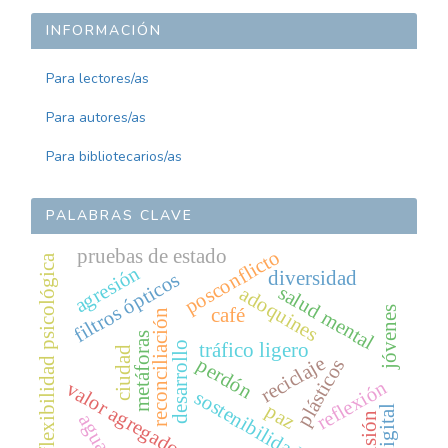
INFORMACIÓN
Para lectores/as
Para autores/as
Para bibliotecarios/as
PALABRAS CLAVE
pruebas de estado
posconflicto
flexibilidad psicológica
agresión
diversidad
filtros ópticos
salud mental
adoquines
jóvenes
café
reconciliación
metáforas
desarrollo
tráfico ligero
ciudad
reciclaje
perdón
plásticos
reflexión
valor agregado
sostenibilidad
paz
era digital
aguacate