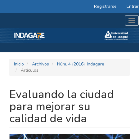
Navegación
Registrarse
Entrar
principal
Contenido
Tog
principal
nav
Barra
lateral
Inicio
Archivos
Núm. 4 (2016): Indagare
Artículos
Evaluando la ciudad
para mejorar su
calidad de vida
BARRA