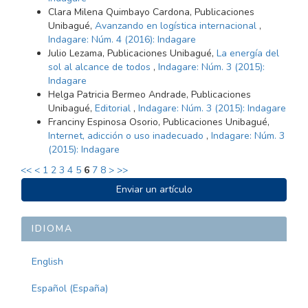
Clara Milena Quimbayo Cardona, Publicaciones
Unibagué,
Avanzando en logística internacional
,
Indagare: Núm. 4 (2016): Indagare
Julio Lezama, Publicaciones Unibagué,
La energía del
sol al alcance de todos
,
Indagare: Núm. 3 (2015):
Indagare
Helga Patricia Bermeo Andrade, Publicaciones
Unibagué,
Editorial
,
Indagare: Núm. 3 (2015): Indagare
Franciny Espinosa Osorio, Publicaciones Unibagué,
Internet, adicción o uso inadecuado
,
Indagare: Núm. 3
(2015): Indagare
<<
<
1
2
3
4
5
6
7
8
>
>>
ENVIAR
Enviar un artículo
UN
ARTÍCULO
IDIOMA
English
Español (España)