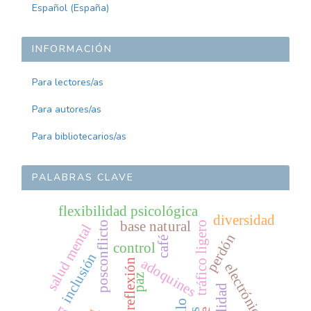
Español (España)
INFORMACIÓN
Para lectores/as
Para autores/as
Para bibliotecarios/as
PALABRAS CLAVE
flexibilidad psicológica
diversidad
base natural
posconflicto
tráfico ligero
salud mental
perdón
café
control
inclusión
adoquines
reflexión
electrónica
paz