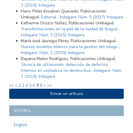
3 (2015): Indagare
Hans-Peter Knudsen Quevedo, Publicaciones
Unibagué,
Editorial
,
Indagare: Núm. 5 (2017): Indagare
Katherine Orozco Núñez, Publicaciones Unibagué,
Transformaciones en la piel de la ciudad de Ibagué
,
Indagare: Núm. 3 (2015): Indagare
María José Jáuregui Pérez, Publicaciones Unibagué,
Nuevos modelos hídricos para la gestión del riesgo
,
Indagare: Núm. 3 (2015): Indagare
Dayana Matos Rodríguez, Publicaciones Unibagué,
Técnica de ultrasonido: detección de defectos
internos en soldadura no destructiva
,
Indagare: Núm.
3 (2015): Indagare
<<
<
2
3
4
5
6
7
8
>
>>
ENVIAR
Enviar un artículo
UN
ARTÍCULO
IDIOMA
English