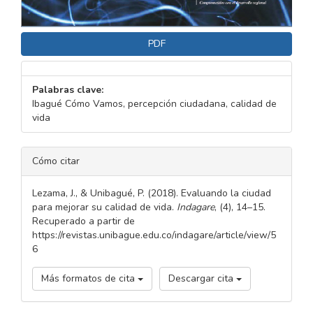
PDF
Palabras clave:
Ibagué Cómo Vamos, percepción ciudadana, calidad de
vida
DETALLES
Cómo citar
DEL
ARTÍCULO
Lezama, J., & Unibagué, P. (2018). Evaluando la ciudad
para mejorar su calidad de vida.
Indagare
, (4), 14–15.
Recuperado a partir de
https://revistas.unibague.edu.co/indagare/article/view/5
6
Más formatos de cita
Descargar cita