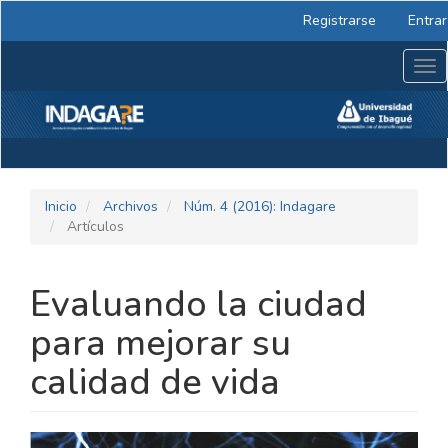
Navegación
Registrarse
Entrar
principal
Contenido
Tog
principal
nav
Barra
lateral
Inicio
Archivos
Núm. 4 (2016): Indagare
Artículos
Evaluando la ciudad
para mejorar su
calidad de vida
BARRA