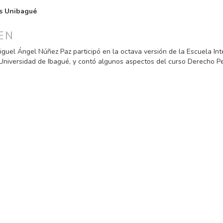
PAL
s Unibagué
ULO
EN
iguel Ángel Núñez Paz participó en la octava versión de la Escuela Int
Universidad de Ibagué, y contó algunos aspectos del curso Derecho P