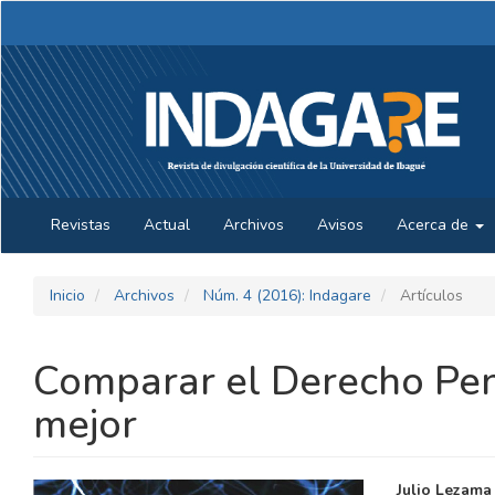
Navegación
principal
Contenido
principal
Barra
lateral
Revistas
Actual
Archivos
Avisos
Acerca de
Inicio
Archivos
Núm. 4 (2016): Indagare
Artículos
Comparar el Derecho Pena
mejor
BARRA
CONTE
Julio Lezama