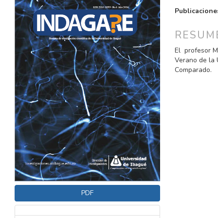
LATERAL
PRINCI
Publicacione
DEL
DEL
ARTÍCULO
ARTÍC
RESUM
El profesor M
Verano de la 
Comparado.
PDF