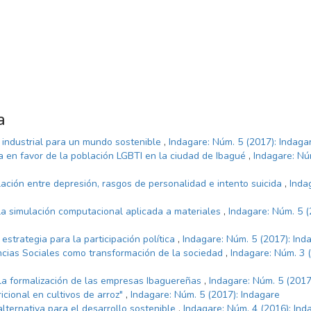
a
a industrial para un mundo sostenible
,
Indagare: Núm. 5 (2017): Indaga
a en favor de la población LGBTI en la ciudad de Ibagué
,
Indagare: Nú
ación entre depresión, rasgos de personalidad e intento suicida
,
Inda
la simulación computacional aplicada a materiales
,
Indagare: Núm. 5 (
estrategia para la participación política
,
Indagare: Núm. 5 (2017): Ind
ncias Sociales como transformación de la sociedad
,
Indagare: Núm. 3 
la formalización de las empresas Ibaguereñas
,
Indagare: Núm. 5 (2017
icional en cultivos de arroz"
,
Indagare: Núm. 5 (2017): Indagare
alternativa para el desarrollo sostenible
,
Indagare: Núm. 4 (2016): Ind