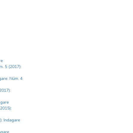
re
m. 5 (2017):
gare: Núm. 4
2017):
agare
(2015):
): Indagare
agare