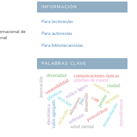
INFORMACIÓN
Para lectores/as
ernacional de
Para autores/as
enal
Para bibliotecarios/as
PALABRAS CLAVE
diversidad
comunicaciones ópticas
innovación
pruebas de estado
sostenibilidad
metáforas
tráfico ligero
ciudad
plásticos
agresión
desarrollo
perdón
reciclaje
café
adoquines
paz
ferroeléctricos
valor agregado
reconciliación
electrónica
posconflicto
inclusión
reflexión
salud mental