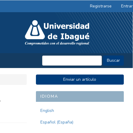
Registrarse
Entrar
Buscar
ENVIAR
Enviar un artículo
UN
ARTÍCULO
IDIOMA
r
English
Español (España)