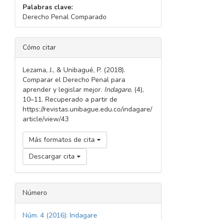
Palabras clave:
Derecho Penal Comparado
DETALLES
Cómo citar
DEL
ARTÍCULO
Lezama, J., & Unibagué, P. (2018).
Comparar el Derecho Penal para
aprender y legislar mejor.
Indagare
, (4),
10–11. Recuperado a partir de
https://revistas.unibague.edu.co/indagare/
article/view/43
Más formatos de cita
Descargar cita
Número
Núm. 4 (2016): Indagare