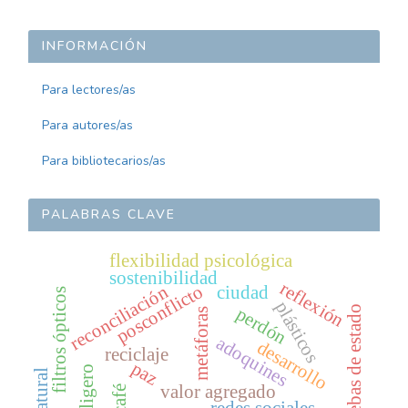
INFORMACIÓN
Para lectores/as
Para autores/as
Para bibliotecarios/as
PALABRAS CLAVE
flexibilidad psicológica
sostenibilidad
reflexión
posconflicto
reconciliación
ciudad
filtros ópticos
plásticos
perdón
pruebas de estado
metáforas
adoquines
desarrollo
reciclaje
paz
valor agregado
café
redes sociales