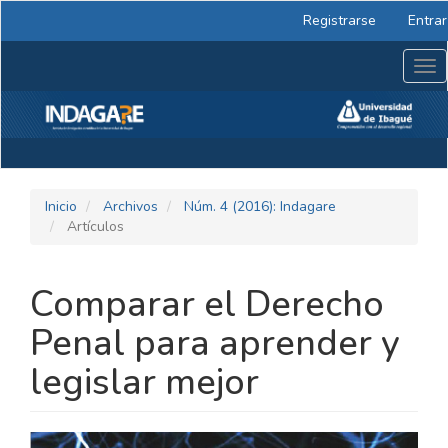
Navegación
Registrarse
Entrar
principal
Contenido
Tog
principal
nav
Barra
lateral
Inicio
Archivos
Núm. 4 (2016): Indagare
Artículos
Comparar el Derecho
Penal para aprender y
legislar mejor
BARRA