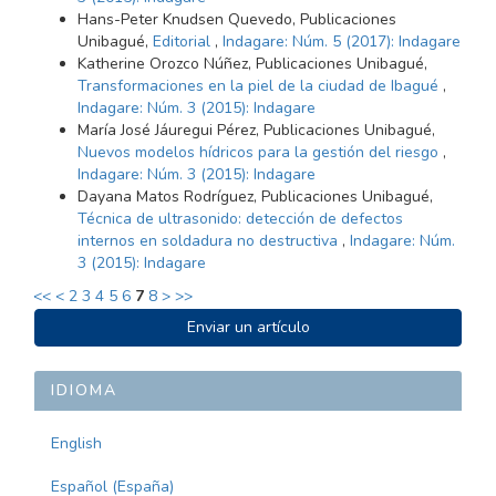
Hans-Peter Knudsen Quevedo, Publicaciones
Unibagué,
Editorial
,
Indagare: Núm. 5 (2017): Indagare
Katherine Orozco Núñez, Publicaciones Unibagué,
Transformaciones en la piel de la ciudad de Ibagué
,
Indagare: Núm. 3 (2015): Indagare
María José Jáuregui Pérez, Publicaciones Unibagué,
Nuevos modelos hídricos para la gestión del riesgo
,
Indagare: Núm. 3 (2015): Indagare
Dayana Matos Rodríguez, Publicaciones Unibagué,
Técnica de ultrasonido: detección de defectos
internos en soldadura no destructiva
,
Indagare: Núm.
3 (2015): Indagare
<<
<
2
3
4
5
6
7
8
>
>>
ENVIAR
Enviar un artículo
UN
ARTÍCULO
IDIOMA
English
Español (España)