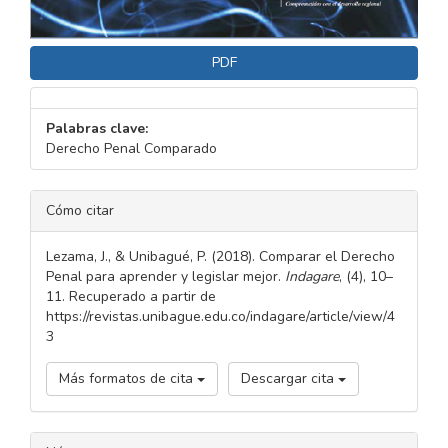
PDF
Palabras clave:
Derecho Penal Comparado
DETALLES
Cómo citar
DEL
ARTÍCULO
Lezama, J., & Unibagué, P. (2018). Comparar el Derecho
Penal para aprender y legislar mejor.
Indagare
, (4), 10–
11. Recuperado a partir de
https://revistas.unibague.edu.co/indagare/article/view/4
3
Más formatos de cita
Descargar cita