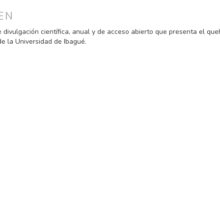
ULO
EN
e divulgación científica, anual y de acceso abierto que presenta el qu
de la Universidad de Ibagué.