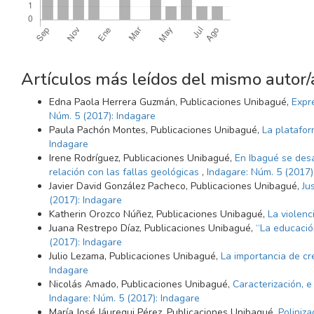
Artículos más leídos del mismo autor/
Edna Paola Herrera Guzmán, Publicaciones Unibagué,
Expre
Núm. 5 (2017): Indagare
Paula Pachón Montes, Publicaciones Unibagué,
La platafo
Indagare
Irene Rodríguez, Publicaciones Unibagué,
En Ibagué se desa
relación con las fallas geológicas
,
Indagare: Núm. 5 (2017)
Javier David González Pacheco, Publicaciones Unibagué,
Ju
(2017): Indagare
Katherin Orozco Núñez, Publicaciones Unibagué,
La violenc
Juana Restrepo Díaz, Publicaciones Unibagué,
“La educació
(2017): Indagare
Julio Lezama, Publicaciones Unibagué,
La importancia de c
Indagare
Nicolás Amado, Publicaciones Unibagué,
Caracterización, e
Indagare: Núm. 5 (2017): Indagare
María José Jáuregui Pérez, Publicaciones Unibagué,
Poliniza