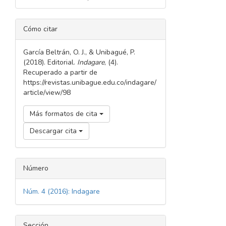
DETALLES
Cómo citar
DEL
ARTÍCULO
García Beltrán, O. J., & Unibagué, P.
(2018). Editorial.
Indagare
, (4).
Recuperado a partir de
https://revistas.unibague.edu.co/indagare/
article/view/98
Más formatos de cita
Descargar cita
Número
Núm. 4 (2016): Indagare
Sección