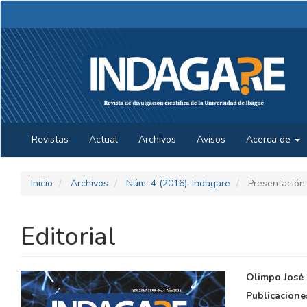
Navegación
principal
Contenido
principal
Barra
lateral
Revistas
Actual
Archivos
Avisos
Acerca de
Inicio
Archivos
Núm. 4 (2016): Indagare
Presentación
Editorial
BARRA
CONTE
Olimpo José 
LATERAL
PRINCI
Publicacione