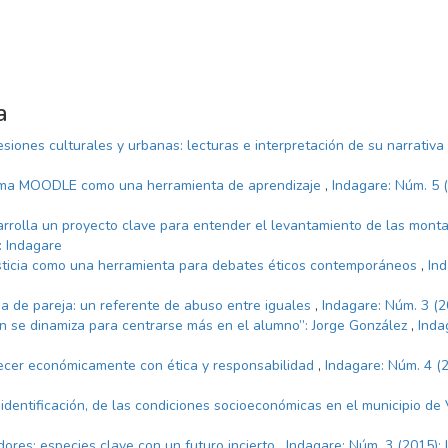
a
siones culturales y urbanas: lecturas e interpretación de su narrativa
rma MOODLE como una herramienta de aprendizaje
,
Indagare: Núm. 5 
rrolla un proyecto clave para entender el levantamiento de las monta
: Indagare
sticia como una herramienta para debates éticos contemporáneos
,
In
ia de pareja: un referente de abuso entre iguales
,
Indagare: Núm. 3 (2
n se dinamiza para centrarse más en el alumno”: Jorge González
,
Inda
recer económicamente con ética y responsabilidad
,
Indagare: Núm. 4 (2
 identificación, de las condiciones socioeconómicas en el municipio d
dores: especies clave con un futuro incierto
,
Indagare: Núm. 3 (2015):