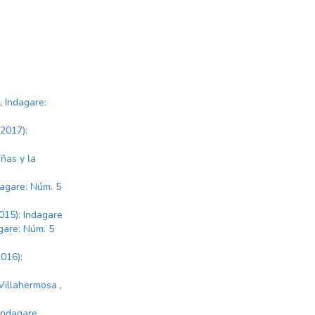
,
Indagare:
(2017):
ñas y la
dagare: Núm. 5
015): Indagare
gare: Núm. 5
016):
e Villahermosa
,
 Indagare