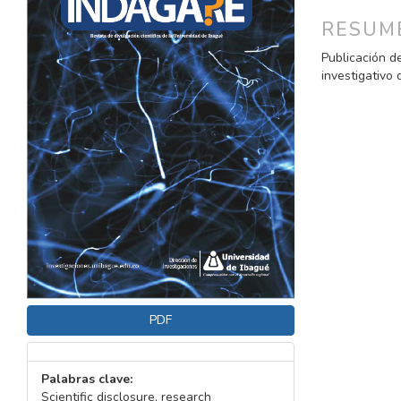
DEL
DEL
ARTÍCULO
ARTÍC
RESUM
Publicación d
investigativo 
PDF
Palabras clave:
Scientific disclosure, research