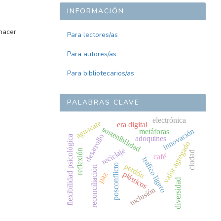
INFORMACIÓN
ehacer
Para lectores/as
Para autores/as
Para bibliotecarios/as
PALABRAS CLAVE
electrónica
aguacate
era digital
sostenibilidad
innovación
metáforas
desarrollo
flexibilidad psicológica
adoquines
valor agregado
reciclaje
reflexión
ciudad
café
tráfico ligero
perdón
posconflicto
reconciliación
plásticos
paz
diversidad
inclusión