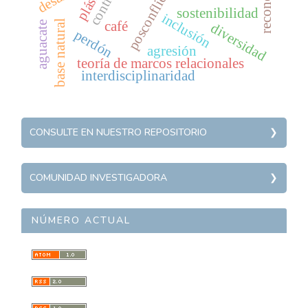
posconflicto
control
sostenibilidad
inclusión
base natural
café
aguacate
diversidad
perdón
agresión
teoría de marcos relacionales
interdisciplinaridad
REPOSITORIO
CONSULTE EN NUESTRO REPOSITORIO
Agroindustria innovadora
COMUNIDADINVESTIGADORA
Medio ambiente
COMUNIDAD INVESTIGADORA
Industria de servicios
D+TEC
Eduación y desarrollo humano
NÚMERO ACTUAL
EULOGOS
Leyes y justicia
GINNOVA
Desarrollo Regional
GESE
GESS
GMAE