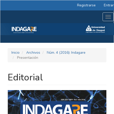
Navegación
Registrarse
Entrar
principal
Contenido
Tog
principal
nav
Barra
lateral
Inicio
Archivos
Núm. 4 (2016): Indagare
Presentación
Editorial
BARRA
LATERAL
DEL
ARTÍCULO