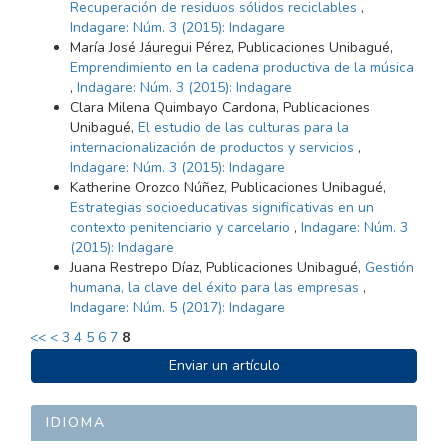
Recuperación de residuos sólidos reciclables
,
Indagare: Núm. 3 (2015): Indagare
María José Jáuregui Pérez, Publicaciones Unibagué,
Emprendimiento en la cadena productiva de la música
,
Indagare: Núm. 3 (2015): Indagare
Clara Milena Quimbayo Cardona, Publicaciones
Unibagué,
El estudio de las culturas para la
internacionalización de productos y servicios
,
Indagare: Núm. 3 (2015): Indagare
Katherine Orozco Núñez, Publicaciones Unibagué,
Estrategias socioeducativas significativas en un
contexto penitenciario y carcelario
,
Indagare: Núm. 3
(2015): Indagare
Juana Restrepo Díaz, Publicaciones Unibagué,
Gestión
humana, la clave del éxito para las empresas
,
Indagare: Núm. 5 (2017): Indagare
<<
<
3
4
5
6
7
8
ENVIAR
Enviar un artículo
UN
ARTÍCULO
IDIOMA