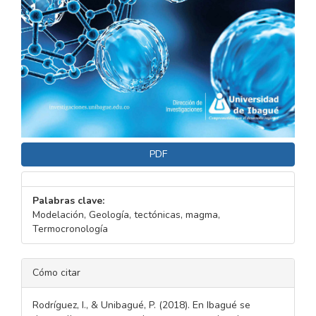
PDF
Palabras clave:
Modelación, Geología, tectónicas, magma,
Termocronología
DETALLES
Cómo citar
DEL
ARTÍCULO
Rodríguez, I., & Unibagué, P. (2018). En Ibagué se