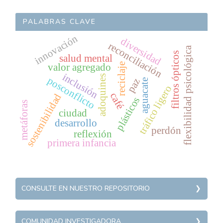
PALABRAS CLAVE
innovación
diversidad
reconciliación
flexibilidad psicológica
filtros ópticos
salud mental
reciclaje
valor agregado
inclusión
adoquines
posconflicto
paz
aguacate
tráfico ligero
café
sostenibilidad
plásticos
metáforas
ciudad
desarrollo
perdón
reflexión
primera infancia
REPOSITORIO
CONSULTE EN NUESTRO REPOSITORIO
Agroindustria innovadora
COMUNIDADINVESTIGADORA
Medio ambiente
COMUNIDAD INVESTIGADORA