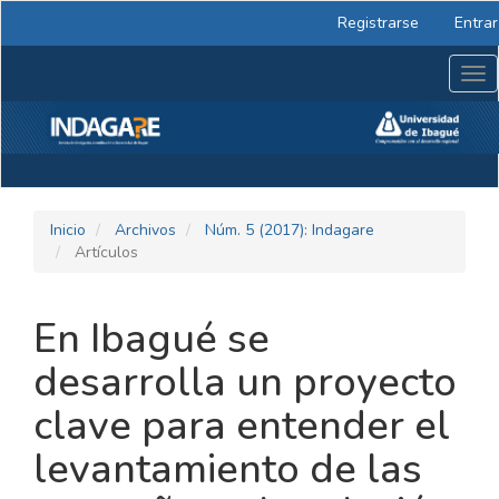
Navegación
Registrarse
Entrar
principal
Contenido
Tog
principal
nav
Barra
lateral
Inicio
Archivos
Núm. 5 (2017): Indagare
Artículos
En Ibagué se
desarrolla un proyecto
clave para entender el
levantamiento de las