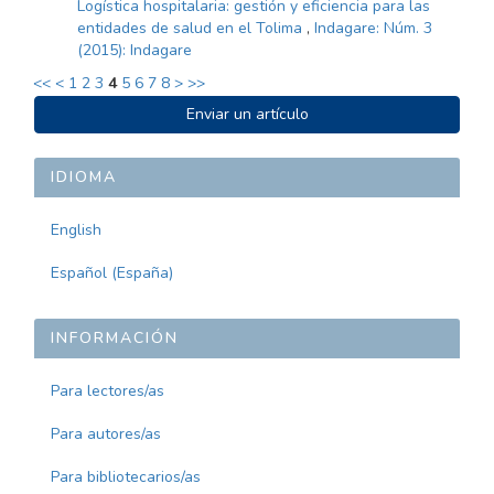
Logística hospitalaria: gestión y eficiencia para las
entidades de salud en el Tolima
,
Indagare: Núm. 3
(2015): Indagare
<<
<
1
2
3
4
5
6
7
8
>
>>
ENVIAR
Enviar un artículo
UN
ARTÍCULO
IDIOMA
English
Español (España)
INFORMACIÓN
Para lectores/as
Para autores/as
Para bibliotecarios/as