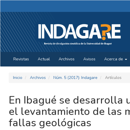
Navegación
principal
Contenido
principal
Barra
lateral
Revistas
Actual
Archivos
Avisos
Acerca de
Inicio
Archivos
Núm. 5 (2017): Indagare
Artículos
En Ibagué se desarrolla 
el levantamiento de las m
fallas geológicas