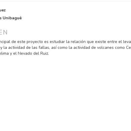
NIDO
uez
PAL
s Unibagué
ULO
EN
incipal de este proyecto es estudiar la relación que existe entre el le
 la actividad de las fallas, así como la actividad de volcanes como Ce
lima y el Nevado del Ruiz.