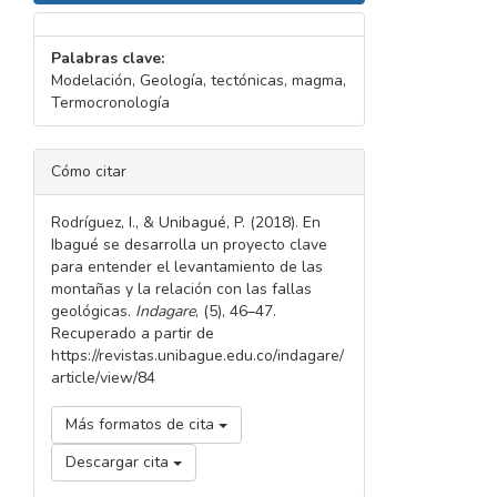
Palabras clave:
Modelación, Geología, tectónicas, magma,
Termocronología
DETALLES
Cómo citar
DEL
ARTÍCULO
Rodríguez, I., & Unibagué, P. (2018). En
Ibagué se desarrolla un proyecto clave
para entender el levantamiento de las
montañas y la relación con las fallas
geológicas.
Indagare
, (5), 46–47.
Recuperado a partir de
https://revistas.unibague.edu.co/indagare/
article/view/84
Más formatos de cita
Descargar cita