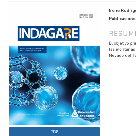
BARRA
CONTE
Irene Rodríg
LATERAL
PRINCI
Publicacione
DEL
DEL
ARTÍCULO
ARTÍC
RESUM
El objetivo pr
las montañas y
Nevado del To
PDF