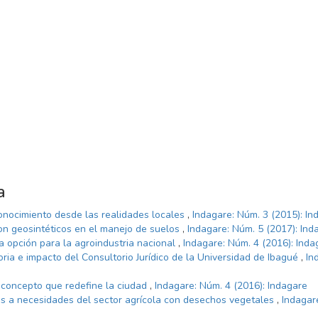
a
conocimiento desde las realidades locales
,
Indagare: Núm. 3 (2015): In
on geosintéticos en el manejo de suelos
,
Indagare: Núm. 5 (2017): Ind
a opción para la agroindustria nacional
,
Indagare: Núm. 4 (2016): Inda
oria e impacto del Consultorio Jurídico de la Universidad de Ibagué
,
In
n concepto que redefine la ciudad
,
Indagare: Núm. 4 (2016): Indagare
s a necesidades del sector agrícola con desechos vegetales
,
Indagar