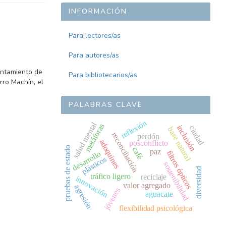
INFORMACIÓN
Para lectores/as
Para autores/as
vantamiento de
Para bibliotecarios/as
rro Machín, el
PALABRAS CLAVE
reflexión
salud mental
metáforas
inclusión
ciudad
base natural
reconciliación
perdón
adoquines
posconflicto
pruebas de estado
café
paz
filtros ópticos
desarrollo
plásticos
sostenibilidad
diversidad
tráfico ligero
reciclaje
innovación
valor agregado
agresión
jóvenes
aguacate
flexibilidad psicológica