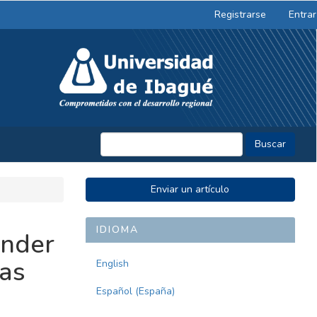
Registrarse
Entrar
Buscar
ENVIAR
Enviar un artículo
UN
ARTÍCULO
IDIOMA
ender
las
English
Español (España)