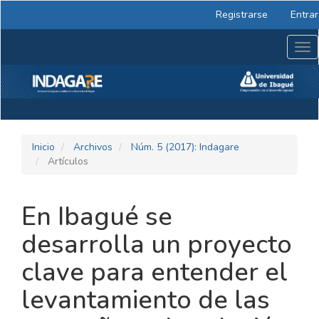
Navegación
Registrarse
Entrar
principal
Contenido
Tog
principal
nav
Barra
lateral
Inicio
Archivos
Núm. 5 (2017): Indagare
Artículos
En Ibagué se
desarrolla un proyecto
clave para entender el
levantamiento de las