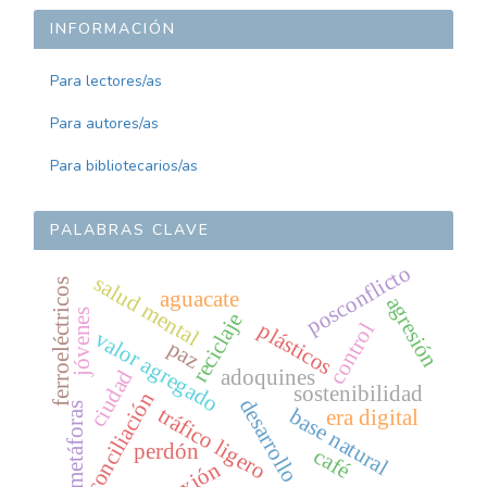
INFORMACIÓN
Para lectores/as
Para autores/as
Para bibliotecarios/as
PALABRAS CLAVE
posconflicto
salud mental
ferroeléctricos
aguacate
agresión
jóvenes
reciclaje
plásticos
control
valor agregado
paz
adoquines
ciudad
sostenibilidad
reconciliación
desarrollo
metáforas
tráfico ligero
base natural
era digital
perdón
café