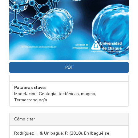
PDF
Palabras clave:
Modelación, Geología, tectónicas, magma,
Termocronología
DETALLES
Cómo citar
DEL
ARTÍCULO
Rodríguez, I., & Unibagué, P. (2018). En Ibagué se