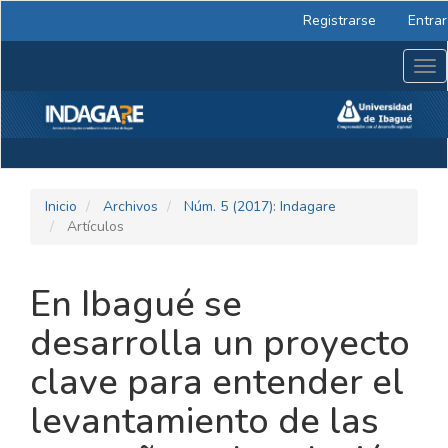
Navegación
Registrarse
Entrar
principal
Contenido
Tog
principal
nav
Barra
lateral
Inicio
Archivos
Núm. 5 (2017): Indagare
Artículos
En Ibagué se
desarrolla un proyecto
clave para entender el
levantamiento de las