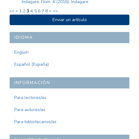
Indagare: Núm. 4 (2016): Indagare
<<
<
1
2
3
4
5
6
7
8
>
>>
ENVIAR
Enviar un artículo
UN
ARTÍCULO
IDIOMA
English
Español (España)
INFORMACIÓN
Para lectores/as
Para autores/as
Para bibliotecarios/as