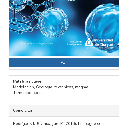
PDF
Palabras clave:
Modelación, Geología, tectónicas, magma,
Termocronología
DETALLES
Cómo citar
DEL
ARTÍCULO
Rodríguez, I., & Unibagué, P. (2018). En Ibagué se