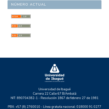
Eduación y desarrollo humano
NÚMERO ACTUAL
EULOGOS
Leyes y justicia
GINNOVA
Desarrollo Regional
GESE
GESS
GMAE
MYSCO
NATURATU
P+TIC
RASTRO URBANO
UNIDERE
ZOON POLITIKON
Universidad de Ibagué
Carrera 22 Calle 67 B/Ambalá
NIT: 890704382-1 - Resolución 1867 de febrero 27 de 1981
PBX: +57 (8) 2760010 - Línea gratuita nacional: 018000 91 0277