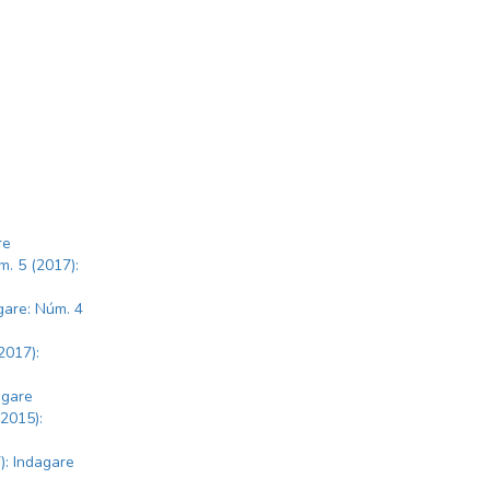
re
m. 5 (2017):
gare: Núm. 4
2017):
agare
(2015):
): Indagare