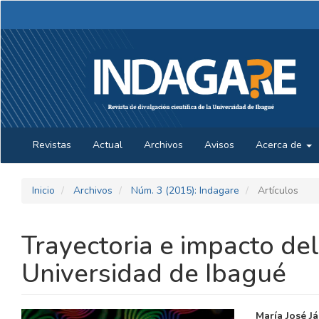
Navegación
principal
Contenido
principal
Barra
lateral
Revistas
Actual
Archivos
Avisos
Acerca de
Inicio
Archivos
Núm. 3 (2015): Indagare
Artículos
Trayectoria e impacto del
Universidad de Ibagué
BARRA
CONTE
María José J