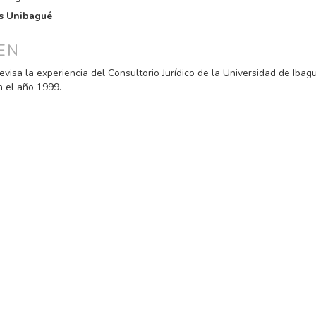
PAL
s Unibagué
ULO
EN
evisa la experiencia del Consultorio Jurídico de la Universidad de Ibagu
n el año 1999.