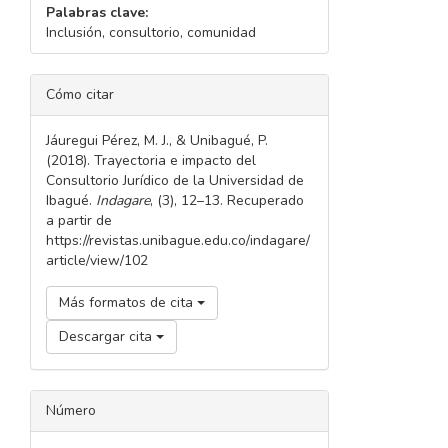
Palabras clave:
Inclusión, consultorio, comunidad
DETALLES
Cómo citar
DEL
ARTÍCULO
Jáuregui Pérez, M. J., & Unibagué, P.
(2018). Trayectoria e impacto del
Consultorio Jurídico de la Universidad de
Ibagué.
Indagare
, (3), 12–13. Recuperado
a partir de
https://revistas.unibague.edu.co/indagare/
article/view/102
Más formatos de cita
Descargar cita
Número