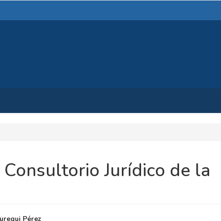
 Consultorio Jurídico de la
NIDO
áuregui Pérez