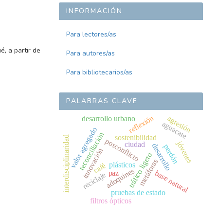
INFORMACIÓN
Para lectores/as
é, a partir de
Para autores/as
Para bibliotecarios/as
PALABRAS CLAVE
reflexión
agresión
desarrollo urbano
aguacate
valor agregado
reconciliación
sostenibilidad
interdisciplinaridad
posconflicto
jóvenes
ciudad
desarrollo
perdón
innovación
tráfico ligero
metáforas
plásticos
café
adoquines
base natural
paz
reciclaje
pruebas de estado
filtros ópticos