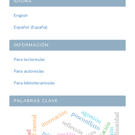
IDIOMA
English
Español (España)
INFORMACIÓN
Para lectores/as
Para autores/as
Para bibliotecarios/as
PALABRAS CLAVE
innovación
agresión
posconflicto
salud mental
reflexión
perdón