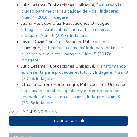
Julio Lezama, Publicaciones Unibagué,
Evaluando la
ciudad para mejorar su calidad de vida
,
Indagare:
Núm. 4 (2016): Indagare
Juana Restrepo Díaz, Publicaciones Unibagué,
Inteligencia Artificial aplicada al E-commerce
,
Indagare: Núm. 5 (2017): Indagare
Javier David González Pacheco, Publicaciones
Unibagué,
La heurística como método para optimizar
el servicio al cliente
,
Indagare: Núm. 5 (2017):
Indagare
Julio Lezama, Publicaciones Unibagué,
Transformando
el presente para proyectar el futuro
,
Indagare: Núm. 3
(2015): Indagare
Claudia Carrero Montealegre, Publicaciones Unibagué,
Logística hospitalaria: gestión y eficiencia para las
entidades de salud en el Tolima
,
Indagare: Núm. 3
(2015): Indagare
<<
<
1
2
3
4
5
6
7
8
>
>>
ENVIAR
Enviar un artículo
UN
ARTÍCULO