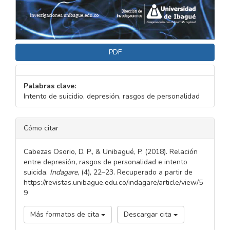
PDF
Palabras clave:
Intento de suicidio, depresión, rasgos de personalidad
DETALLES
Cómo citar
DEL
ARTÍCULO
Cabezas Osorio, D. P., & Unibagué, P. (2018). Relación
entre depresión, rasgos de personalidad e intento
suicida.
Indagare
, (4), 22–23. Recuperado a partir de
https://revistas.unibague.edu.co/indagare/article/view/5
9
Más formatos de cita
Descargar cita