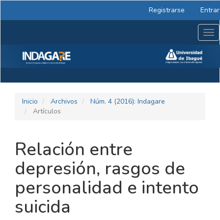
Navegación
Registrarse
Entrar
principal
Contenido
Tog
principal
nav
Barra
lateral
Inicio
Archivos
Núm. 4 (2016): Indagare
Artículos
Relación entre
depresión, rasgos de
personalidad e intento
suicida