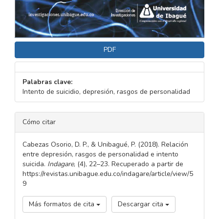
PDF
Palabras clave:
Intento de suicidio, depresión, rasgos de personalidad
DETALLES
Cómo citar
DEL
ARTÍCULO
Cabezas Osorio, D. P., & Unibagué, P. (2018). Relación
entre depresión, rasgos de personalidad e intento
suicida.
Indagare
, (4), 22–23. Recuperado a partir de
https://revistas.unibague.edu.co/indagare/article/view/5
9
Más formatos de cita
Descargar cita