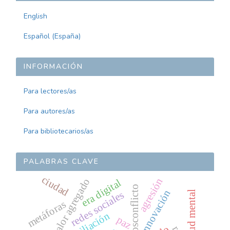
English
Español (España)
INFORMACIÓN
Para lectores/as
Para autores/as
Para bibliotecarios/as
PALABRAS CLAVE
ciudad
agresión
valor agregado
era digital
posconflicto
innovación
salud mental
redes sociales
metáforas
paz