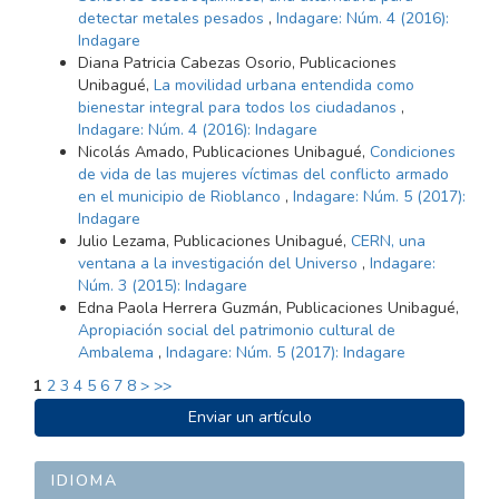
detectar metales pesados
,
Indagare: Núm. 4 (2016):
Indagare
Diana Patricia Cabezas Osorio, Publicaciones
Unibagué,
La movilidad urbana entendida como
bienestar integral para todos los ciudadanos
,
Indagare: Núm. 4 (2016): Indagare
Nicolás Amado, Publicaciones Unibagué,
Condiciones
de vida de las mujeres víctimas del conflicto armado
en el municipio de Rioblanco
,
Indagare: Núm. 5 (2017):
Indagare
Julio Lezama, Publicaciones Unibagué,
CERN, una
ventana a la investigación del Universo
,
Indagare:
Núm. 3 (2015): Indagare
Edna Paola Herrera Guzmán, Publicaciones Unibagué,
Apropiación social del patrimonio cultural de
Ambalema
,
Indagare: Núm. 5 (2017): Indagare
1
2
3
4
5
6
7
8
>
>>
ENVIAR
Enviar un artículo
UN
ARTÍCULO
IDIOMA