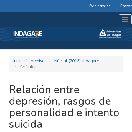
Navegación
Registrarse
Entrar
principal
Contenido
Tog
principal
nav
Barra
lateral
Inicio
Archivos
Núm. 4 (2016): Indagare
Artículos
Relación entre
depresión, rasgos de
personalidad e intento
suicida