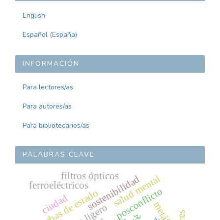
English
Español (España)
INFORMACIÓN
Para lectores/as
Para autores/as
Para bibliotecarios/as
PALABRAS CLAVE
filtros ópticos
salud mental
sostenibilidad
ferroeléctricos
posconflicto
pruebas de estado
ciudad
metáforas
tráfico ligero