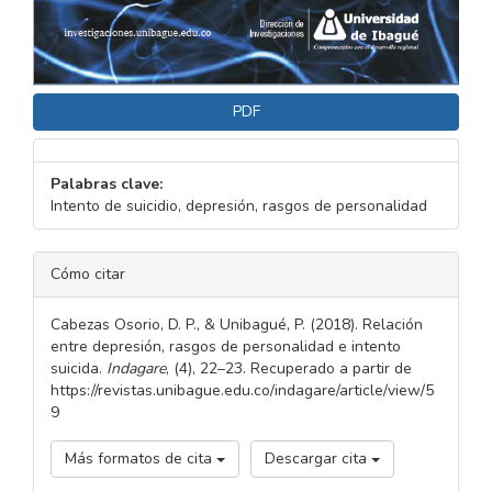
PDF
Palabras clave:
Intento de suicidio, depresión, rasgos de personalidad
DETALLES
Cómo citar
DEL
ARTÍCULO
Cabezas Osorio, D. P., & Unibagué, P. (2018). Relación
entre depresión, rasgos de personalidad e intento
suicida.
Indagare
, (4), 22–23. Recuperado a partir de
https://revistas.unibague.edu.co/indagare/article/view/5
9
Más formatos de cita
Descargar cita