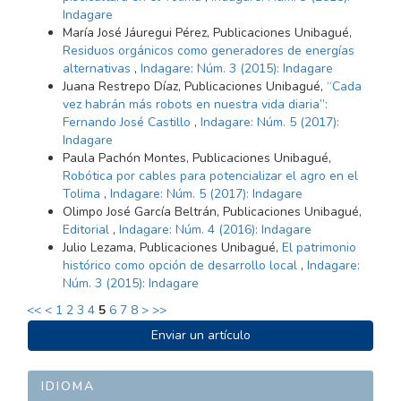
Indagare
María José Jáuregui Pérez, Publicaciones Unibagué,
Residuos orgánicos como generadores de energías
alternativas
,
Indagare: Núm. 3 (2015): Indagare
Juana Restrepo Díaz, Publicaciones Unibagué,
“Cada
vez habrán más robots en nuestra vida diaria”:
Fernando José Castillo
,
Indagare: Núm. 5 (2017):
Indagare
Paula Pachón Montes, Publicaciones Unibagué,
Robótica por cables para potencializar el agro en el
Tolima
,
Indagare: Núm. 5 (2017): Indagare
Olimpo José García Beltrán, Publicaciones Unibagué,
Editorial
,
Indagare: Núm. 4 (2016): Indagare
Julio Lezama, Publicaciones Unibagué,
El patrimonio
histórico como opción de desarrollo local
,
Indagare:
Núm. 3 (2015): Indagare
<<
<
1
2
3
4
5
6
7
8
>
>>
ENVIAR
Enviar un artículo
UN
ARTÍCULO
IDIOMA