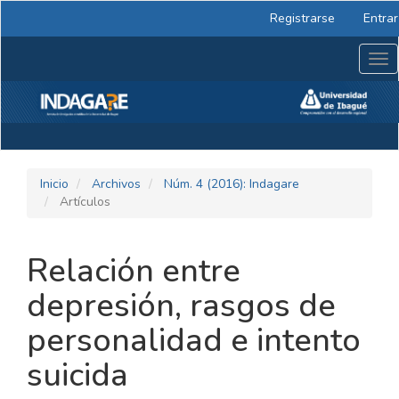
Navegación
Registrarse
Entrar
principal
Contenido
Tog
principal
nav
Barra
lateral
Inicio
Archivos
Núm. 4 (2016): Indagare
Artículos
Relación entre
depresión, rasgos de
personalidad e intento
suicida