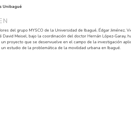
PAL
s Unibagué
ULO
EN
dores del grupo MYSCO de la Universidad de Ibagué, Édgar Jiménez, Vi
é David Meisel, bajo la coordinación del doctor Hernán López-Garay, h
 un proyecto que se desenvuelve en el campo de la investigación apli
r un estudio de la problemática de la movilidad urbana en Ibagué.