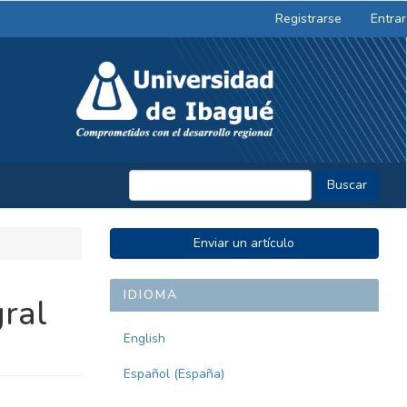
Registrarse
Entrar
Buscar
ENVIAR
Enviar un artículo
UN
ARTÍCULO
IDIOMA
gral
English
Español (España)