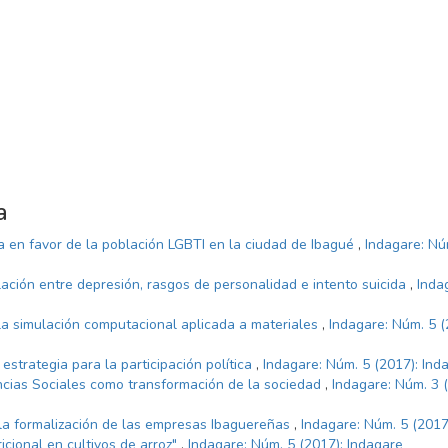
a
a en favor de la población LGBTI en la ciudad de Ibagué
,
Indagare: Nú
ación entre depresión, rasgos de personalidad e intento suicida
,
Inda
la simulación computacional aplicada a materiales
,
Indagare: Núm. 5 (
estrategia para la participación política
,
Indagare: Núm. 5 (2017): Ind
ncias Sociales como transformación de la sociedad
,
Indagare: Núm. 3 
la formalización de las empresas Ibaguereñas
,
Indagare: Núm. 5 (2017
icional en cultivos de arroz"
,
Indagare: Núm. 5 (2017): Indagare