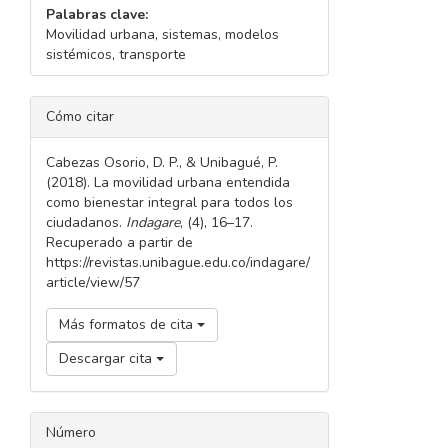
Palabras clave:
Movilidad urbana, sistemas, modelos
sistémicos, transporte
DETALLES
Cómo citar
DEL
ARTÍCULO
Cabezas Osorio, D. P., & Unibagué, P.
(2018). La movilidad urbana entendida
como bienestar integral para todos los
ciudadanos.
Indagare
, (4), 16–17.
Recuperado a partir de
https://revistas.unibague.edu.co/indagare/
article/view/57
Más formatos de cita
Descargar cita
Número