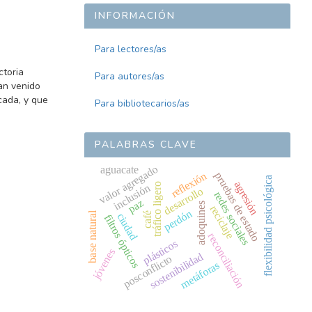
INFORMACIÓN
Para lectores/as
ctoria
Para autores/as
an venido
cada, y que
Para bibliotecarios/as
PALABRAS CLAVE
valor agregado
aguacate
reflexión
pruebas de estado
flexibilidad psicológica
agresión
tráfico ligero
inclusión
desarrollo
redes sociales
paz
adoquines
reciclaje
perdón
base natural
café
ciudad
filtros ópticos
reconciliación
plásticos
jóvenes
sostenibilidad
posconflicto
metáforas