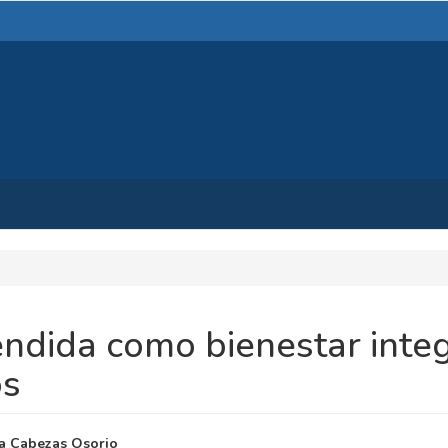
ndida como bienestar inte
os
NIDO
ia Cabezas Osorio