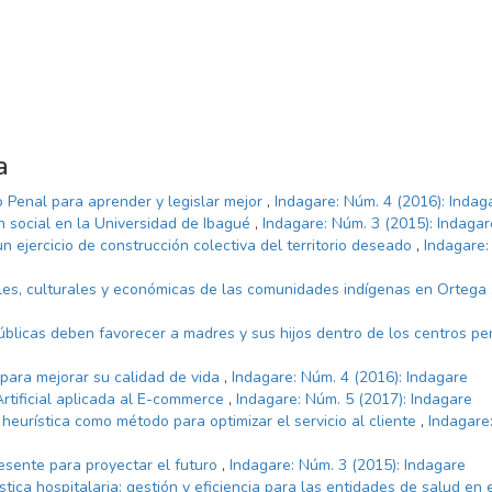
a
 Penal para aprender y legislar mejor
,
Indagare: Núm. 4 (2016): Indag
ón social en la Universidad de Ibagué
,
Indagare: Núm. 3 (2015): Indagar
n ejercicio de construcción colectiva del territorio deseado
,
Indagare:
les, culturales y económicas de las comunidades indígenas en Ortega
públicas deben favorecer a madres y sus hijos dentro de los centros pen
para mejorar su calidad de vida
,
Indagare: Núm. 4 (2016): Indagare
Artificial aplicada al E-commerce
,
Indagare: Núm. 5 (2017): Indagare
 heurística como método para optimizar el servicio al cliente
,
Indagare
esente para proyectar el futuro
,
Indagare: Núm. 3 (2015): Indagare
stica hospitalaria: gestión y eficiencia para las entidades de salud en