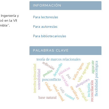
INFORMACIÓN
 Ingeniería y
Para lectores/as
ó en la VII
nible”
.
Para autores/as
Para bibliotecarios/as
PALABRAS CLAVE
teoría de marcos relacionales
reflexión
aguacate
flexibilidad psicológica
valor agregado
tráfico ligero
desarrollo
interdisciplinaridad
plásticos
perdón
sostenibilidad
paz
reciclaje
adoquines
posconflicto
reconciliación
ciudad
inclusión
salud mental
metáforas
café
era digital
control
base natural