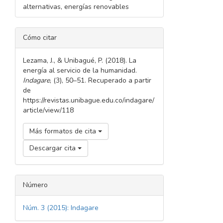
alternativas, energías renovables
DETALLES
Cómo citar
DEL
ARTÍCULO
Lezama, J., & Unibagué, P. (2018). La
energía al servicio de la humanidad.
Indagare
, (3), 50–51. Recuperado a partir
de
https://revistas.unibague.edu.co/indagare/
article/view/118
Más formatos de cita
Descargar cita
Número
Núm. 3 (2015): Indagare