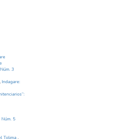
are
e
 Núm. 3
,
Indagare:
itenciarios”:
: Núm. 5
 el Tolima
,