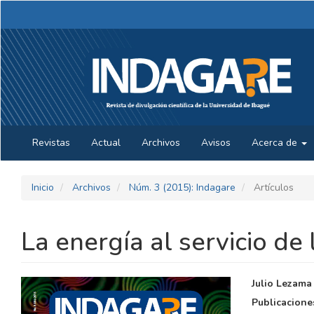
Navegación
principal
Contenido
principal
Barra
lateral
Revistas
Actual
Archivos
Avisos
Acerca de
Inicio
Archivos
Núm. 3 (2015): Indagare
Artículos
La energía al servicio d
BARRA
CONTE
Julio Lezama
LATERAL
PRINCI
Publicacione