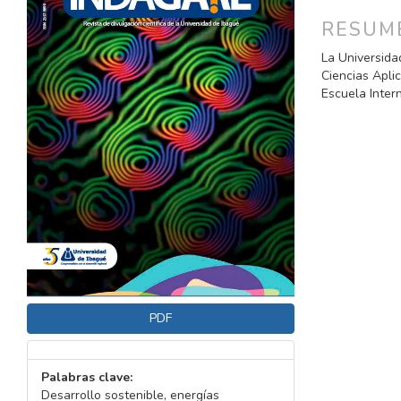
DEL
DEL
ARTÍCULO
ARTÍC
RESUM
La Universidad
Ciencias Aplic
Escuela Inter
PDF
Palabras clave:
Desarrollo sostenible, energías