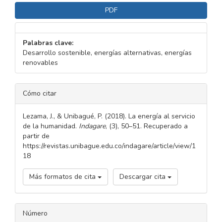
PDF
Palabras clave:
Desarrollo sostenible, energías alternativas, energías
renovables
DETALLES
Cómo citar
DEL
ARTÍCULO
Lezama, J., & Unibagué, P. (2018). La energía al servicio
de la humanidad.
Indagare
, (3), 50–51. Recuperado a
partir de
https://revistas.unibague.edu.co/indagare/article/view/1
18
Más formatos de cita
Descargar cita
Número