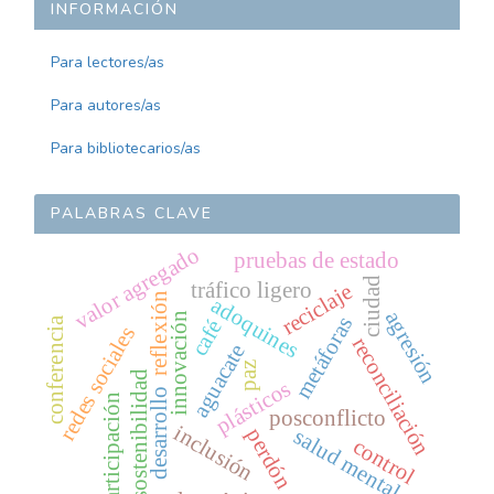
INFORMACIÓN
Para lectores/as
Para autores/as
Para bibliotecarios/as
PALABRAS CLAVE
valor agregado
pruebas de estado
ciudad
tráfico ligero
reciclaje
reflexión
adoquines
agresión
innovación
metáforas
conferencia
café
redes sociales
reconciliación
aguacate
paz
sostenibilidad
plásticos
desarrollo
participación
posconflicto
inclusión
perdón
salud mental
control