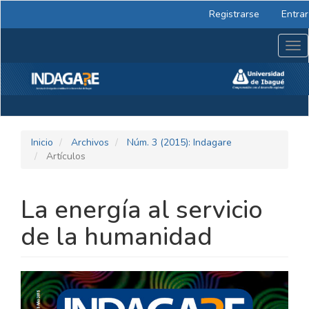
Navegación
Registrarse
Entrar
principal
Contenido
Tog
principal
nav
Barra
lateral
Inicio
Archivos
Núm. 3 (2015): Indagare
Artículos
La energía al servicio
de la humanidad
BARRA
LATERAL