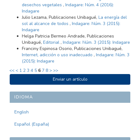
desechos vegetales
,
Indagare: Núm. 4 (2016):
Indagare
Julio Lezama, Publicaciones Unibagué,
La energía del
sol al alcance de todos
,
Indagare: Núm. 3 (2015):
Indagare
Helga Patricia Bermeo Andrade, Publicaciones
Unibagué,
Editorial
,
Indagare: Núm. 3 (2015): Indagare
Franciny Espinosa Osorio, Publicaciones Unibagué,
Internet, adicción o uso inadecuado
,
Indagare: Núm. 3
(2015): Indagare
<<
<
1
2
3
4
5
6
7
8
>
>>
ENVIAR
Enviar un artículo
UN
ARTÍCULO
IDIOMA
English
Español (España)