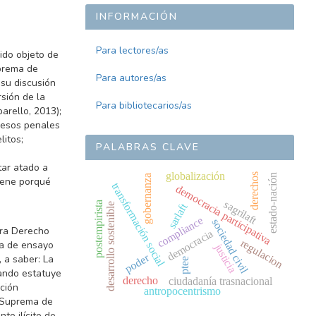
INFORMACIÓN
Para lectores/as
ido objeto de
uprema de
Para autores/as
 su discusión
sión de la
Para bibliotecarios/as
arello, 2013);
ocesos penales
litos;
PALABRAS CLAVE
tar atado a
globalización
derechos
estado-nación
gobernanza
tiene porqué
transformación social
democracia participativa
sagrilaft
postempirista
sarlaft
desarrollo sostenible
compliance
sociedad civil
ura Derecho
democracia
regulacion
ra de ensayo
justicia
poder
 a saber: La
ptee
uando estatuye
derecho
ciudadanía trasnacional
ación
antropocentrismo
e Suprema de
to ilícito de