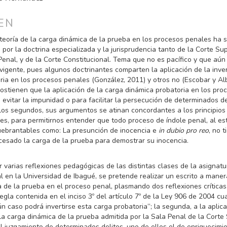
PAL
EN
ULO
 teoría de la carga dinámica de la prueba en los procesos penales ha s
 por la doctrina especializada y la jurisprudencia tanto de la Corte S
 Penal, y de la Corte Constitucional. Tema que no es pacífico y que aún
vigente, pues algunos doctrinantes comparten la aplicación de la inver
ria en los procesos penales (González, 2011) y otros no (Escobar y Alb
sostienen que la aplicación de la carga dinámica probatoria en los pr
 evitar la impunidad o para facilitar la persecución de determinados de
los segundos, sus argumentos se atinan concordantes a los principios
les, para permitirnos entender que todo proceso de índole penal, al es
quebrantables como: La presunción de inocencia e
in dubio pro reo
, no 
rocesado la carga de la prueba para demostrar su inocencia.
r varias reflexiones pedagógicas de las distintas clases de la asignat
l en la Universidad de Ibagué, se pretende realizar un escrito a mane
 de la prueba en el proceso penal, plasmando dos reflexiones críticas,
regla contenida en el inciso 3º del artículo 7º de la Ley 906 de 2004 c
n caso podrá invertirse esta carga probatoria”; la segunda, a la aplic
e la carga dinámica de la prueba admitida por la Sala Penal de la Cort
el juzgamiento de determinados delitos, uno de ellos el de enriquecimien