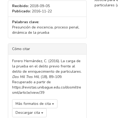
particulares (
Recibido:
2018-09-05
Publicado:
2016-11-22
Palabras clave:
Presunción de inocencia, proceso penal,
dinámica de la prueba
DETALLES
Cómo citar
DEL
ARTÍCULO
Forero Hernández, C. (2016). La carga de
la prueba en el delito previo frente al
delito de enriquecimiento de particulares.
Dos Mil Tres Mil
, (18), 89–109.
Recuperado a partir de
https://revistas.unibague.edu.co/dosmiltre
smil/article/view/39
Más formatos de cita
Descargar cita