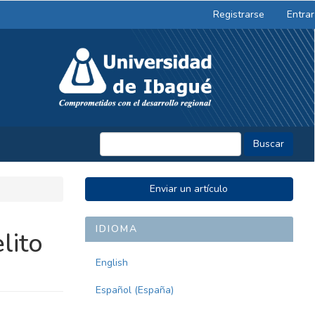
Registrarse
Entrar
Buscar
ENVIAR
Enviar un artículo
UN
ARTÍCULO
IDIOMA
lito
English
Español (España)