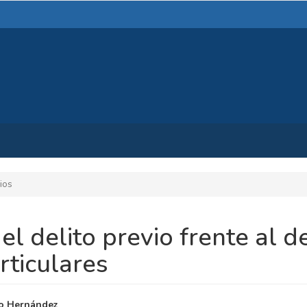
ios
l delito previo frente al de
rticulares
NIDO
ro Hernández