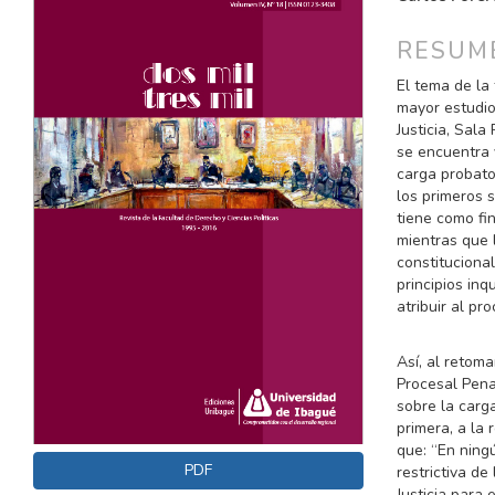
LATERAL
PRINCI
DEL
DEL
RESUM
ARTÍCULO
ARTÍC
El tema de la
mayor estudio
Justicia, Sala
se encuentra 
carga probato
los primeros 
tiene como fin
mientras que 
constituciona
principios in
atribuir al p
Así, al retoma
Procesal Pena
sobre la carga
primera, a la 
que: “En ningú
PDF
restrictiva d
Justicia para 