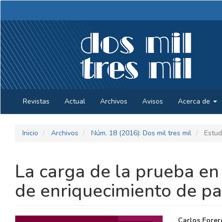
Navegación
principal
Contenido
principal
Barra
lateral
Revistas
Actual
Archivos
Avisos
Acerca de
Inicio
Archivos
Núm. 18 (2016): Dos mil tres mil
Estud
La carga de la prueba en e
de enriquecimiento de pa
BARRA
CONTE
Carlos Fore