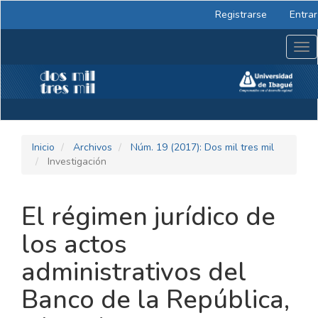
Navegación
Registrarse
Entrar
principal
Contenido
Tog
principal
nav
Barra
lateral
Inicio
Archivos
Núm. 19 (2017): Dos mil tres mil
Investigación
El régimen jurídico de
los actos
administrativos del
Banco de la República,