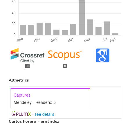
0
0
Altmetrics
Captures
Mendeley - Readers:
5
-
see details
CONTENIDO
Carlos Forero Hernández
PRINCIPAL