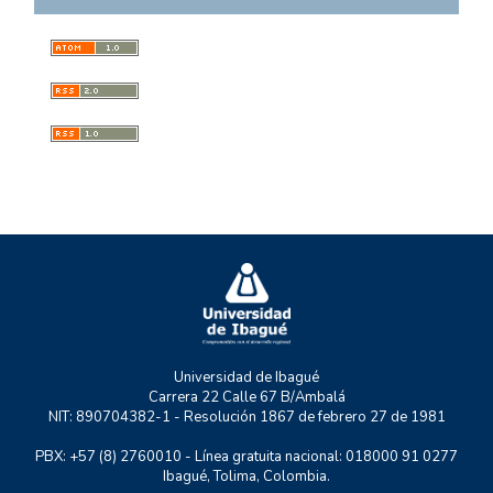
ISSN
2539-1933
ISSN-L
0123-3408
DOI
10.35707/dostresmil
Universidad de Ibagué
Carrera 22 Calle 67 B/Ambalá
NIT: 890704382-1 - Resolución 1867 de febrero 27 de 1981
PBX: +57 (8) 2760010 - Línea gratuita nacional: 018000 91 0277
Ibagué, Tolima, Colombia.