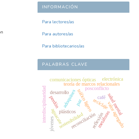
INFORMACIÓN
Para lectores/as
ón
Para autores/as
Para bibliotecarios/as
PALABRAS CLAVE
electrónica
comunicaciones ópticas
teoría de marcos relacionales
interdisciplinaridad
posconflicto
tráfico ligero
adoquines
desarrollo
salud mental
perdón
café
reciclaje
paz
valor agregado
aguacate
plásticos
metáforas
reconciliación
sostenibilidad
reflexión
jóvenes