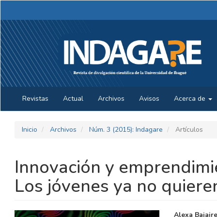
Navegación
principal
Contenido
principal
Barra
lateral
Revistas
Actual
Archivos
Avisos
Acerca de
Inicio
Archivos
Núm. 3 (2015): Indagare
Artículos
Innovación y emprendimie
Los jóvenes ya no quier
BARRA
CONTE
Alexa Bajair