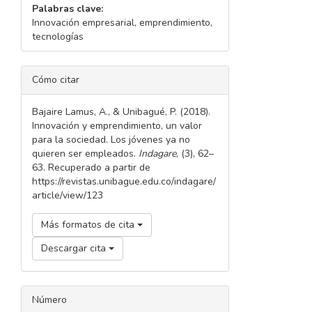
Palabras clave:
Innovación empresarial, emprendimiento,
tecnologías
DETALLES
Cómo citar
DEL
ARTÍCULO
Bajaire Lamus, A., & Unibagué, P. (2018).
Innovación y emprendimiento, un valor
para la sociedad. Los jóvenes ya no
quieren ser empleados.
Indagare
, (3), 62–
63. Recuperado a partir de
https://revistas.unibague.edu.co/indagare/
article/view/123
Más formatos de cita
Descargar cita
Número