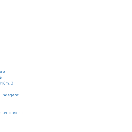
are
e
 Núm. 3
,
Indagare:
itenciarios”: