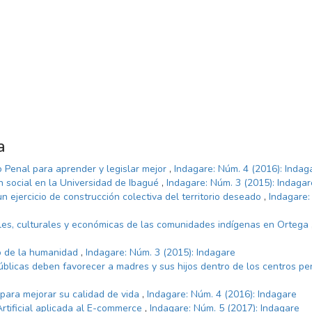
a
 Penal para aprender y legislar mejor
,
Indagare: Núm. 4 (2016): Indag
ón social en la Universidad de Ibagué
,
Indagare: Núm. 3 (2015): Indagar
n ejercicio de construcción colectiva del territorio deseado
,
Indagare:
les, culturales y económicas de las comunidades indígenas en Ortega
io de la humanidad
,
Indagare: Núm. 3 (2015): Indagare
públicas deben favorecer a madres y sus hijos dentro de los centros pen
para mejorar su calidad de vida
,
Indagare: Núm. 4 (2016): Indagare
Artificial aplicada al E-commerce
,
Indagare: Núm. 5 (2017): Indagare