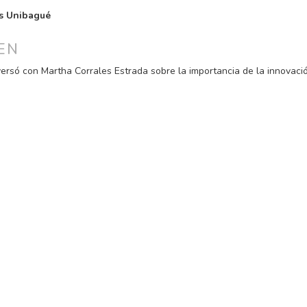
PAL
s Unibagué
ULO
EN
ersó con Martha Corrales Estrada sobre la importancia de la innovaci