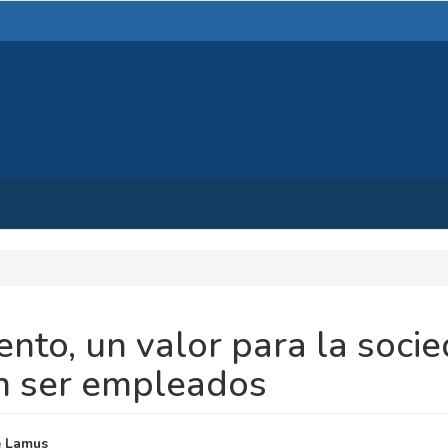
nto, un valor para la socie
en ser empleados
NIDO
e Lamus