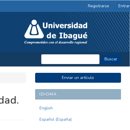
Registrarse
Entrar
Buscar
ENVIAR
Enviar un artículo
UN
ARTÍCULO
IDIOMA
dad.
English
Español (España)