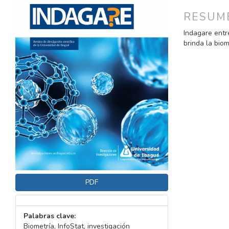
DEL
DEL
ARTÍCULO
ARTÍC
RESUM
Indagare entr
brinda la biom
PDF
Palabras clave:
Biometría, InfoStat, investigación