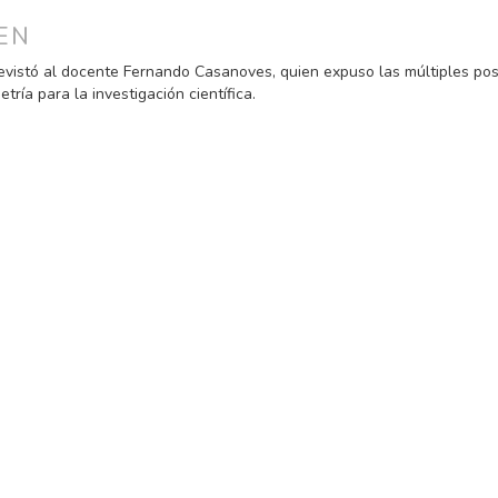
ULO
EN
evistó al docente Fernando Casanoves, quien expuso las múltiples pos
etría para la investigación científica.