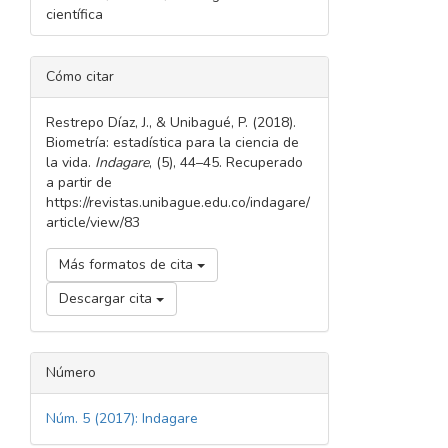
científica
DETALLES
Cómo citar
DEL
ARTÍCULO
Restrepo Díaz, J., & Unibagué, P. (2018).
Biometría: estadística para la ciencia de
la vida.
Indagare
, (5), 44–45. Recuperado
a partir de
https://revistas.unibague.edu.co/indagare/
article/view/83
Más formatos de cita
Descargar cita
Número
Núm. 5 (2017): Indagare