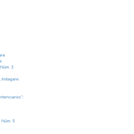
are
e
 Núm. 3
,
Indagare:
itenciarios”:
: Núm. 5