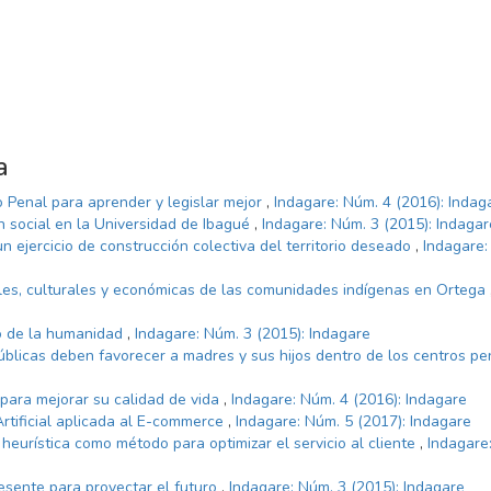
a
 Penal para aprender y legislar mejor
,
Indagare: Núm. 4 (2016): Indag
ón social en la Universidad de Ibagué
,
Indagare: Núm. 3 (2015): Indagar
n ejercicio de construcción colectiva del territorio deseado
,
Indagare:
les, culturales y económicas de las comunidades indígenas en Ortega
io de la humanidad
,
Indagare: Núm. 3 (2015): Indagare
públicas deben favorecer a madres y sus hijos dentro de los centros pen
para mejorar su calidad de vida
,
Indagare: Núm. 4 (2016): Indagare
Artificial aplicada al E-commerce
,
Indagare: Núm. 5 (2017): Indagare
 heurística como método para optimizar el servicio al cliente
,
Indagare
esente para proyectar el futuro
,
Indagare: Núm. 3 (2015): Indagare