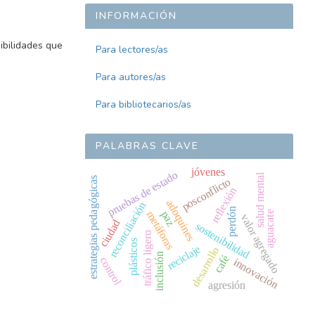
INFORMACIÓN
ibilidades que
Para lectores/as
Para autores/as
Para bibliotecarios/as
PALABRAS CLAVE
jóvenes
pruebas de estado
salud mental
estrategias pedagógicas
posconflicto
reflexión
adoquines
reconciliación
perdón
paz
metáforas
aguacate
valor agregado
ciudad
sostenibilidad
tráfico ligero
plásticos
reciclaje
desarrollo
inclusión
café
control
innovación
agresión