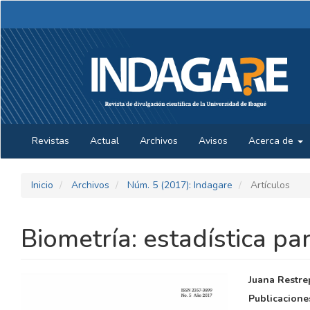
Navegación
principal
Contenido
principal
Barra
lateral
Revistas
Actual
Archivos
Avisos
Acerca de
Inicio
Archivos
Núm. 5 (2017): Indagare
Artículos
Biometría: estadística par
BARRA
CONTE
Juana Restre
LATERAL
PRINCI
Publicacione